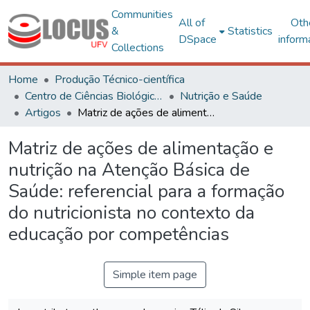
Communities
All of
Oth
&
Statistics
DSpace
inform
Collections
Home
Produção Técnico-científica
Centro de Ciências Biológicas e da Saúde
Nutrição e Saúde
Artigos
Matriz de ações de alimentação e nutrição na Atenção Básica de Saúde: referencial para a formação do nutricionista no contexto da educação por competências
Matriz de ações de alimentação e
nutrição na Atenção Básica de
Saúde: referencial para a formação
do nutricionista no contexto da
educação por competências
Simple item page