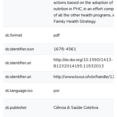
actions based on the adoption of a
nutrition in PHC, in an effort comp
of all the other health programs, in 
Family Health Strategy.
dc.format
pdf
dc.identifier.issn
1678-4561
http://dx.doi.org/10.1590/1413-
dc.identifier.uri
81232014195.11932013
dc.identifier.uri
http://www.locus.ufv.br/handle/
dc.language.iso
por
dc.publisher
Ciência & Saúde Coletiva