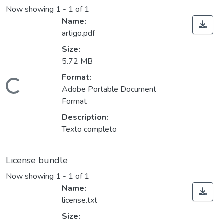
Now showing
1 - 1 of 1
Name:
artigo.pdf
Size:
5.72 MB
Format:
Loading...
Adobe Portable Document
Format
Description:
Texto completo
License bundle
Now showing
1 - 1 of 1
Name:
license.txt
Size: