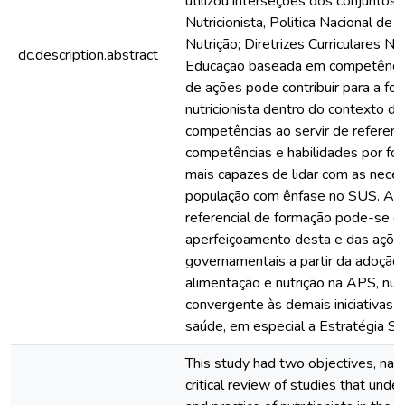
utilizou interseções dos conjuntos
Nutricionista, Politica Nacional de
Nutrição; Diretrizes Curriculares Na
dc.description.abstract
Educação baseada em competência
de ações pode contribuir para a fo
nutricionista dentro do contexto d
competências ao servir de referenc
competências e habilidades por for
mais capazes de lidar com as nece
população com ênfase no SUS. Ao u
referencial de formação pode-se co
aperfeiçoamento desta e das açõe
governamentais a partir da adoção
alimentação e nutrição na APS, nu
convergente às demais iniciativas
saúde, em especial a Estratégia Sa
This study had two objectives, nam
critical review of studies that under