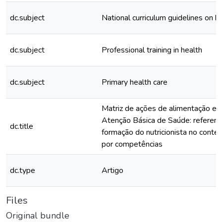
dc.subject
National curriculum guidelines on h
dc.subject
Professional training in health
dc.subject
Primary health care
Matriz de ações de alimentação e n
Atenção Básica de Saúde: referenci
dc.title
formação do nutricionista no conte
por competências
dc.type
Artigo
Files
Original bundle