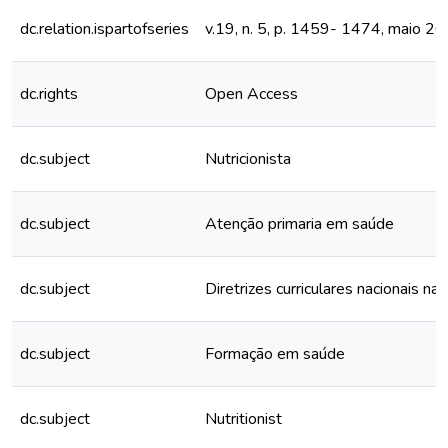
dc.relation.ispartofseries
v.19, n. 5, p. 1459- 1474, maio 2
dc.rights
Open Access
dc.subject
Nutricionista
dc.subject
Atenção primaria em saúde
dc.subject
Diretrizes curriculares nacionais na
dc.subject
Formação em saúde
dc.subject
Nutritionist