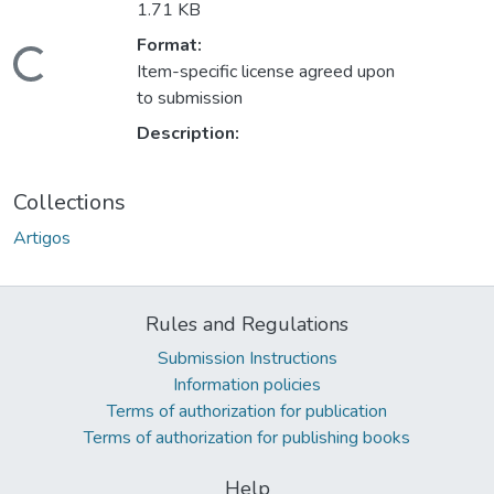
1.71 KB
Format:
Loading...
Item-specific license agreed upon
to submission
Description:
Collections
Artigos
Rules and Regulations
Submission Instructions
Information policies
Terms of authorization for publication
Terms of authorization for publishing books
Help