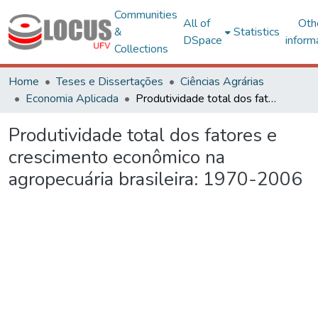
Communities
All of
Oth
&
Statistics
DSpace
inform
Collections
Home
Teses e Dissertações
Ciências Agrárias
Economia Aplicada
Produtividade total dos fatores e crescimento econômico na agropecuária brasileira: 1970-2006
Produtividade total dos fatores e
crescimento econômico na
agropecuária brasileira: 1970-2006