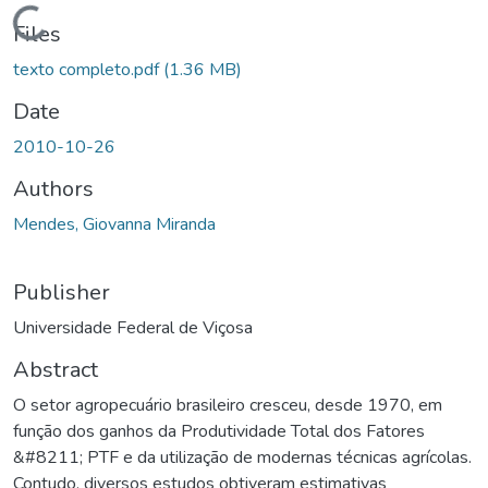
Loading...
Files
texto completo.pdf
(1.36 MB)
Date
2010-10-26
Authors
Mendes, Giovanna Miranda
Publisher
Universidade Federal de Viçosa
Abstract
O setor agropecuário brasileiro cresceu, desde 1970, em
função dos ganhos da Produtividade Total dos Fatores
&#8211; PTF e da utilização de modernas técnicas agrícolas.
Contudo, diversos estudos obtiveram estimativas