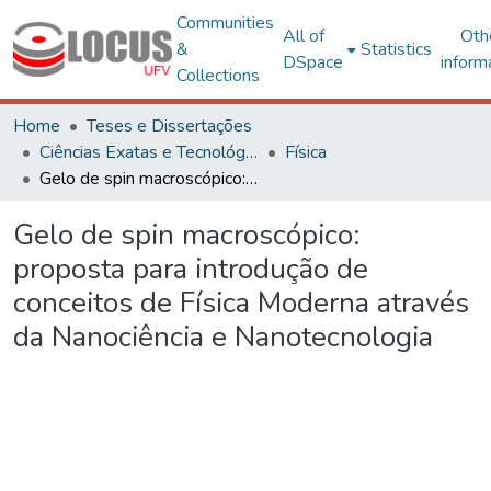
Communities
All of
Oth
&
Statistics
DSpace
inform
Collections
Home
Teses e Dissertações
Ciências Exatas e Tecnológicas
Física
Gelo de spin macroscópico: proposta para introdução de conceitos de Física Moderna através da Nanociência e Nanotecnologia
Gelo de spin macroscópico:
proposta para introdução de
conceitos de Física Moderna através
da Nanociência e Nanotecnologia