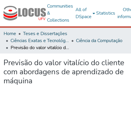
Communities
All of
Oth
&
Statistics
DSpace
inform
Collections
Home
Teses e Dissertações
Ciências Exatas e Tecnológicas
Ciência da Computação
Previsão do valor vitalício do cliente com abordagens de aprendizado de máquina
Previsão do valor vitalício do cliente
com abordagens de aprendizado de
máquina