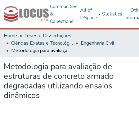
Communities
All of
Oth
&
Statistics
DSpace
inform
Collections
Home
Teses e Dissertações
Ciências Exatas e Tecnológicas
Engenharia Civil
Metodologia para avaliação de estruturas de concreto armado degradadas utilizando ensaios dinâmicos
Metodologia para avaliação de
estruturas de concreto armado
degradadas utilizando ensaios
dinâmicos