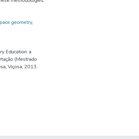
 these methodologies.
pace geometry
,
ry Education: a
ertação (Mestrado
sa, Viçosa, 2013.