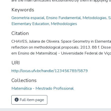
are the main difficulties encountered by them in applying
Keywords
Geometria espacial
,
Ensino Fundamental
,
Metodologias
,
S
Elementary Education
,
Methodologies
Citation
CHAVES, Juliana de Oliveira. Space Geometry in Elementa
reflection on methodological proposals. 2013. 88 f. Diss
em Ensino de Matemática) - Universidade Federal de Viço
URI
http://locus.ufv.br/handle/123456789/5879
Collections
Matemática - Mestrado Profissional
Full item page