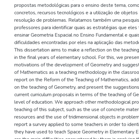
propostas metodológicas para o ensino deste tema, como
concretos, recursos tecnológicos e a utilização de objetos
resolução de problemas. Relatamos também uma pesquisa
professores para identificar quais as estratégias que ele
ensinar Geometria Espacial no Ensino Fundamental e quais 
dificuldades encontradas por eles na aplicação das metod
This dissertation aims to make a reflection on the teachi
in the final years of elementary school. For this, we prese
motivations of the development of Geometry and suggest
of Mathematics as a teaching methodology in the classro
report on the Reform of the Teaching of Mathematics, addr
on the teaching of Geometry, and present the suggestions 
current curriculum proposals in terms of the teaching of G
level of education. We approach other methodological pro
teaching of this subject, such as the use of concrete materi
resources and the use of tridimensional objects in proble
report a survey applied to some teachers in order to ident
they have used to teach Space Geometry in Elementary E