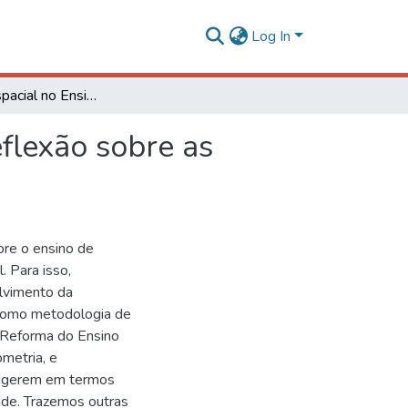
Log In
Geometria espacial no Ensino Fundamental: uma reflexão sobre as propostas metodológicas
flexão sobre as
bre o ensino de
. Para isso,
lvimento da
 como metodologia de
 Reforma do Ensino
metria, e
sugerem em termos
ade. Trazemos outras