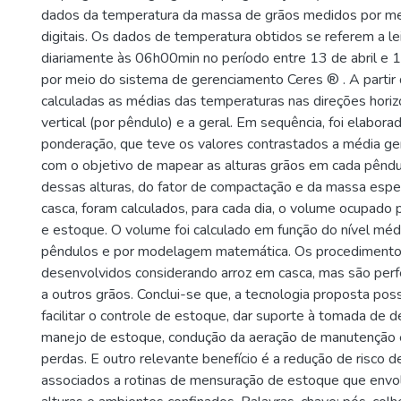
dados da temperatura da massa de grãos medidos por me
digitais. Os dados de temperatura obtidos se referem a lei
diariamente às 06h00min no período entre 13 de abril e 
por meio do sistema de gerenciamento Ceres ® . A partir
calculadas as médias das temperaturas nas direções horizo
vertical (por pêndulo) e a geral. Em sequência, foi elabora
ponderação, que teve os valores contrastados a média ge
com o objetivo de mapear as alturas grãos em cada pênd
dessas alturas, do fator de compactação e da massa espec
casca, foram calculados, para cada dia, o volume ocupado
e estoque. O volume foi calculado em função do nível méd
pêndulos e por modelagem matemática. Os procedimento
desenvolvidos considerando arroz em casca, mas são perf
a outros grãos. Conclui-se que, a tecnologia proposta poss
facilitar o controle de estoque, dar suporte à tomada de 
manejo de estoque, condução da aeração de manutenção 
perdas. E outro relevante benefício é a redução de risco d
associados a rotinas de mensuração de estoque que envo