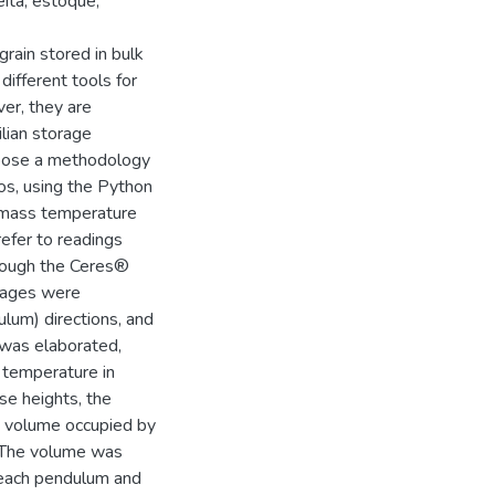
ita; estoque;
 grain stored in bulk
different tools for
ver, they are
lian storage
ropose a methodology
los, using the Python
n mass temperature
efer to readings
hrough the Ceres®
rages were
dulum) directions, and
 was elaborated,
 temperature in
se heights, the
he volume occupied by
. The volume was
n each pendulum and