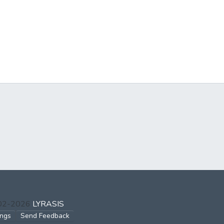
002-2026
LYRASIS
ings
Send Feedback