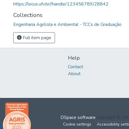
https://locus.ufv.br//handle/123456789/28842
Collections
Engenharia Agrícola e Ambiental - TCCs de Graduação
Full item page
Help
Contact
About
DSpace software
copyright © 2
Cookie settings
Accessibility sett