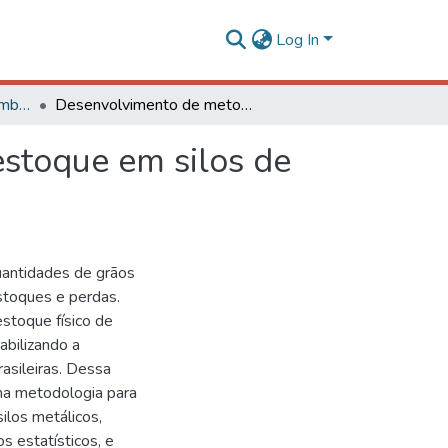
Log In
Engenharia Agrícola e Ambiental - TCCs de Graduação
Desenvolvimento de metodologia para cálculo de estoque em silos de armazenagem de grãos
stoque em silos de
uantidades de grãos
stoques e perdas.
stoque físico de
abilizando a
asileiras. Dessa
ma metodologia para
ilos metálicos,
 estatísticos, e