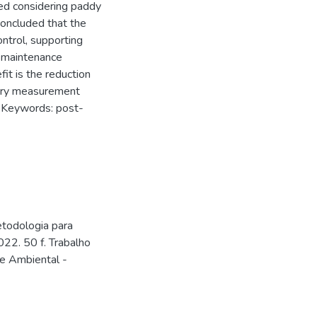
ed considering paddy
 concluded that the
ontrol, supporting
 maintenance
it is the reduction
ntory measurement
. Keywords: post-
etodologia para
22. 50 f. Trabalho
 e Ambiental -