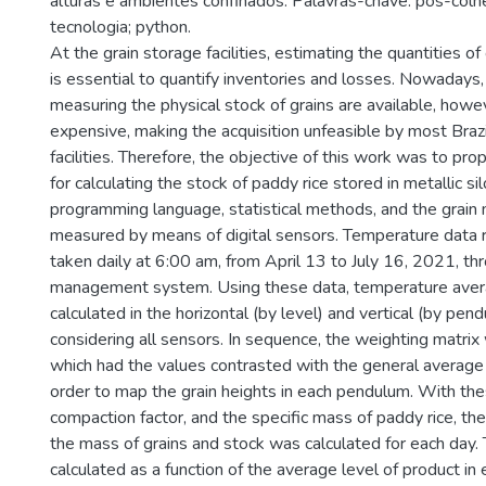
alturas e ambientes confinados. Palavras-chave: pós-colhe
tecnologia; python.
At the grain storage facilities, estimating the quantities of
is essential to quantify inventories and losses. Nowadays, 
measuring the physical stock of grains are available, howe
expensive, making the acquisition unfeasible by most Brazi
facilities. Therefore, the objective of this work was to p
for calculating the stock of paddy rice stored in metallic si
programming language, statistical methods, and the grai
measured by means of digital sensors. Temperature data r
taken daily at 6:00 am, from April 13 to July 16, 2021, t
management system. Using these data, temperature ave
calculated in the horizontal (by level) and vertical (by pen
considering all sensors. In sequence, the weighting matrix
which had the values contrasted with the general average
order to map the grain heights in each pendulum. With the
compaction factor, and the specific mass of paddy rice, t
the mass of grains and stock was calculated for each day
calculated as a function of the average level of product i