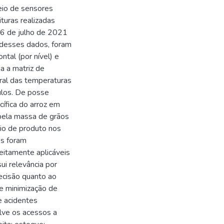
io de sensores
turas realizadas
16 de julho de 2021
 desses dados, foram
ntal (por nível) e
da a matriz de
ral das temperaturas
ulos. De posse
ífica do arroz em
 pela massa de grãos
io de produto nos
s foram
eitamente aplicáveis
ui relevância por
decisão quanto ao
e minimização de
e acidentes
lve os acessos a