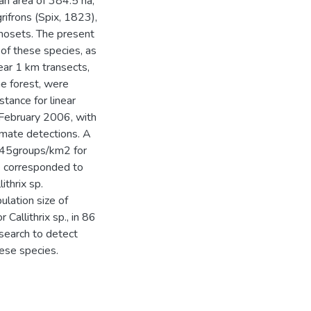
an area of 384.5 ha,
rifrons (Spix, 1823),
rmosets. The present
 of these species, as
near 1 km transects,
the forest, were
tance for linear
 February 2006, with
imate detections. A
7.45groups/km2 for
ce corresponded to
thrix sp.
lation size of
 Callithrix sp., in 86
esearch to detect
ese species.