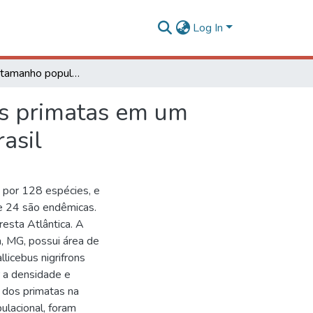
Log In
Densidade, tamanho populacional e abundância dos primatas em um fragmento de floresta atlântica em Minas Gerais, Brasil
os primatas em um
asil
 por 128 espécies, e
e 24 são endêmicas.
esta Atlântica. A
, MG, possui área de
licebus nigrifrons
r a densidade e
 dos primatas na
ulacional, foram