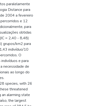
ostos paralelamente
ogia Distance para
 de 2004 a fevereiro
 percorridos e 12
dicionalmente, para
sualizações obtidas
IC = 2,40 - 8,48)
54) grupos/km2 para
 1,43 indivíduo/10
percorridos. O
 indivíduos e para
m a necessidade de
ionais ao longo do
es.
128 species, with 26
 these threatened
g an alarming state
aíso, the largest