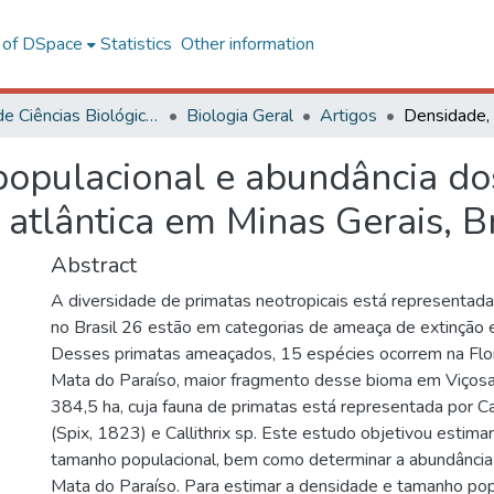
l of DSpace
Statistics
Other information
Centro de Ciências Biológicas e da Saúde
Biologia Geral
Artigos
opulacional e abundância d
 atlântica em Minas Gerais, Br
Abstract
A diversidade de primatas neotropicais está representada
no Brasil 26 estão em categorias de ameaça de extinção 
Desses primatas ameaçados, 15 espécies ocorrem na Flor
Mata do Paraíso, maior fragmento desse bioma em Viçosa
384,5 ha, cuja fauna de primatas está representada por Cal
(Spix, 1823) e Callithrix sp. Este estudo objetivou estima
tamanho populacional, bem como determinar a abundância
Mata do Paraíso. Para estimar a densidade e tamanho pop