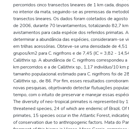
percorridos cinco transectos lineares de 1 km cada, disp
no interior da mata, seguindo-se as premissas da metodol
transectos lineares. Os dados foram coletados de agosto
de 2006, durante 70 levantamentos, totalizando 82,7 km
avistamentos para cada espécie dos referidos primatas. A
determinar a abundância das espécies, consideraram-se vi
em trilhas acessórias. Obteve-se uma densidade de 4,51 (
grupos/km2 para C. nigrifrons e de 7,45 (IC = 3,82 - 14,
Callithrix sp. A abundância de C. nigrifrons correspondeu a
km percorridos e a de Callithrix sp., 1,17 indivíduo/10 km 
tamanho populacional estimado para C. nigrifrons foi de 28
Callithrix sp., de 86. Por fim, esses resultados corrobora
novas pesquisas, objetivando detectar flutuações populac
tempo, com o intuito de preservar e manejar essas espéci
The diversity of neo-tropical primates is represented by 
threatened species, 24 of which are endemic of Brazil. Of
primates, 15 species occur in the Atlantic Forest, indicatin
of conservation due to anthropogenic factors. Mata do Par