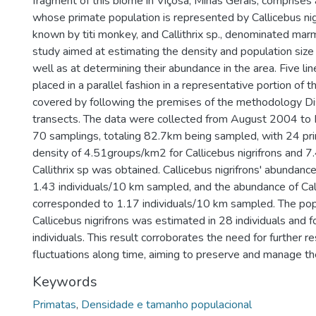
fragment of this biome in Viçosa, Minas Gerais, comprises 
whose primate population is represented by Callicebus nig
known by titi monkey, and Callithrix sp., denominated ma
study aimed at estimating the density and population size
well as at determining their abundance in the area. Five li
placed in a parallel fashion in a representative portion of 
covered by following the premises of the methodology Dis
transects. The data were collected from August 2004 to
70 samplings, totaling 82.7km being sampled, with 24 pr
density of 4.51groups/km2 for Callicebus nigrifrons and 
Callithrix sp was obtained. Callicebus nigrifrons' abundan
1.43 individuals/10 km sampled, and the abundance of Calli
corresponded to 1.17 individuals/10 km sampled. The popu
Callicebus nigrifrons was estimated in 28 individuals and for
individuals. This result corroborates the need for further r
fluctuations along time, aiming to preserve and manage th
Keywords
Primatas
,
Densidade e tamanho populacional