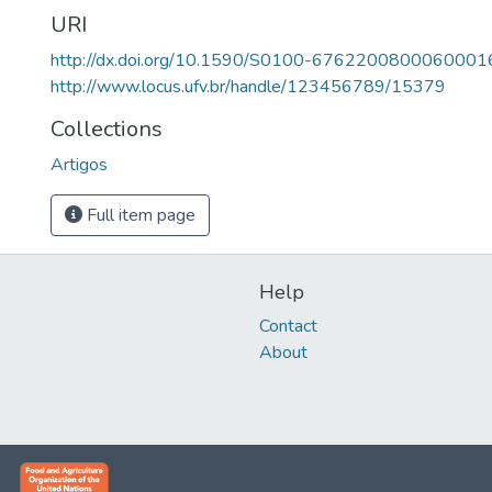
URI
http://dx.doi.org/10.1590/S0100-6762200800060001
http://www.locus.ufv.br/handle/123456789/15379
Collections
Artigos
Full item page
Help
Contact
About