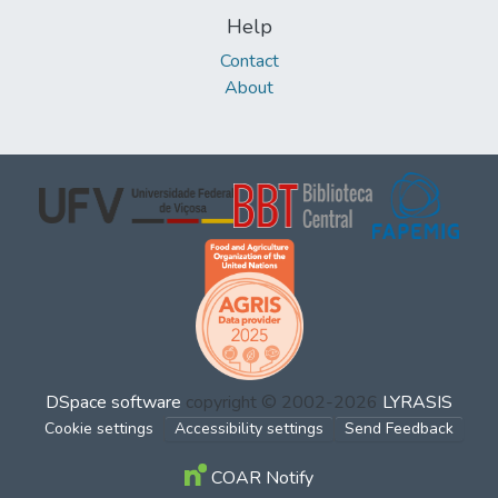
Help
Contact
About
DSpace software
copyright © 2002-2026
LYRASIS
Cookie settings
Accessibility settings
Send Feedback
COAR Notify