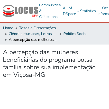
Communities
All of
Oth
&
Statistics
DSpace
inform
Collections
Home
Teses e Dissertações
Ciências Humanas, Letras e Artes
Política Social
A percepção das mulheres beneficiárias do programa bolsa-família sobre sua implementação em Viçosa-MG
A percepção das mulheres
beneficiárias do programa bolsa-
família sobre sua implementação
em Viçosa-MG