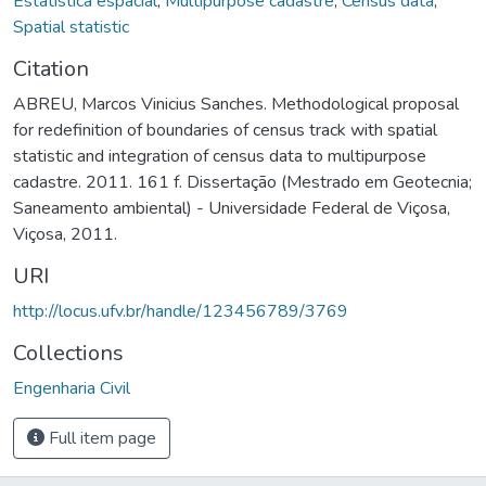
Estatística espacial
,
Multipurpose cadastre
,
Census data
,
Spatial statistic
Citation
ABREU, Marcos Vinicius Sanches. Methodological proposal
for redefinition of boundaries of census track with spatial
statistic and integration of census data to multipurpose
cadastre. 2011. 161 f. Dissertação (Mestrado em Geotecnia;
Saneamento ambiental) - Universidade Federal de Viçosa,
Viçosa, 2011.
URI
http://locus.ufv.br/handle/123456789/3769
Collections
Engenharia Civil
Full item page