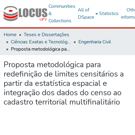
Communities
All of
Oth
&
Statistics
DSpace
inform
Collections
Home
Teses e Dissertações
Ciências Exatas e Tecnológicas
Engenharia Civil
Proposta metodológica para redefinição de limites censitários a partir da estatística espacial e integração dos dados do censo ao cadastro territorial multifinalitário
Proposta metodológica para
redefinição de limites censitários a
partir da estatística espacial e
integração dos dados do censo ao
cadastro territorial multifinalitário