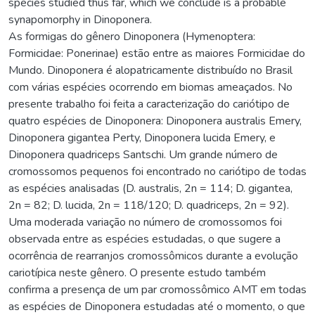
species studied thus far, which we conclude is a probable
synapomorphy in Dinoponera.
As formigas do gênero Dinoponera (Hymenoptera:
Formicidae: Ponerinae) estão entre as maiores Formicidae do
Mundo. Dinoponera é alopatricamente distribuído no Brasil
com várias espécies ocorrendo em biomas ameaçados. No
presente trabalho foi feita a caracterização do cariótipo de
quatro espécies de Dinoponera: Dinoponera australis Emery,
Dinoponera gigantea Perty, Dinoponera lucida Emery, e
Dinoponera quadriceps Santschi. Um grande número de
cromossomos pequenos foi encontrado no cariótipo de todas
as espécies analisadas (D. australis, 2n = 114; D. gigantea,
2n = 82; D. lucida, 2n = 118/120; D. quadriceps, 2n = 92).
Uma moderada variação no número de cromossomos foi
observada entre as espécies estudadas, o que sugere a
ocorrência de rearranjos cromossômicos durante a evolução
cariotípica neste gênero. O presente estudo também
confirma a presença de um par cromossômico AMT em todas
as espécies de Dinoponera estudadas até o momento, o que