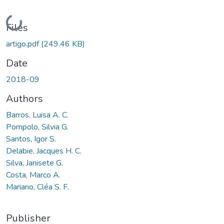
Loading...
Files
artigo.pdf
(249.46 KB)
Date
2018-09
Authors
Barros, Luisa A. C.
Pompolo, Silvia G.
Santos, Igor S.
Delabie, Jacques H. C.
Silva, Janisete G.
Costa, Marco A.
Mariano, Cléa S. F.
Publisher