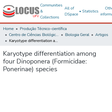
Communities
All of
Oth
&
Statistics
DSpace
inform
Collections
Home
Produção Técnico-científica
Centro de Ciências Biológicas e da Saúde
Biologia Geral
Artigos
Karyotype differentiation among four Dinoponera (Formicidae: Ponerinae) species
Karyotype differentiation among
four Dinoponera (Formicidae:
Ponerinae) species