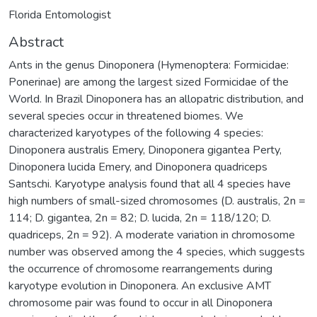
Florida Entomologist
Abstract
Ants in the genus Dinoponera (Hymenoptera: Formicidae:
Ponerinae) are among the largest sized Formicidae of the
World. In Brazil Dinoponera has an allopatric distribution, and
several species occur in threatened biomes. We
characterized karyotypes of the following 4 species:
Dinoponera australis Emery, Dinoponera gigantea Perty,
Dinoponera lucida Emery, and Dinoponera quadriceps
Santschi. Karyotype analysis found that all 4 species have
high numbers of small-sized chromosomes (D. australis, 2n =
114; D. gigantea, 2n = 82; D. lucida, 2n = 118/120; D.
quadriceps, 2n = 92). A moderate variation in chromosome
number was observed among the 4 species, which suggests
the occurrence of chromosome rearrangements during
karyotype evolution in Dinoponera. An exclusive AMT
chromosome pair was found to occur in all Dinoponera