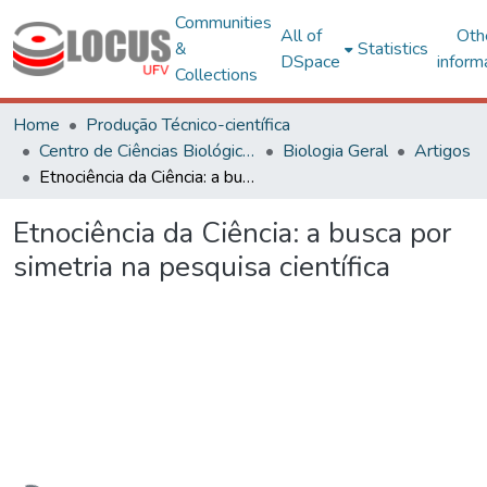
Communities
All of
Oth
&
Statistics
DSpace
inform
Collections
Home
Produção Técnico-científica
Centro de Ciências Biológicas e da Saúde
Biologia Geral
Artigos
Etnociência da Ciência: a busca por simetria na pesquisa científica
Etnociência da Ciência: a busca por
simetria na pesquisa científica
Loading...