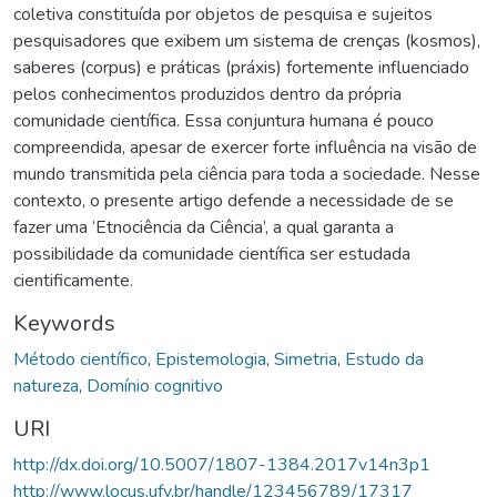
coletiva constituída por objetos de pesquisa e sujeitos
pesquisadores que exibem um sistema de crenças (kosmos),
saberes (corpus) e práticas (práxis) fortemente influenciado
pelos conhecimentos produzidos dentro da própria
comunidade científica. Essa conjuntura humana é pouco
compreendida, apesar de exercer forte influência na visão de
mundo transmitida pela ciência para toda a sociedade. Nesse
contexto, o presente artigo defende a necessidade de se
fazer uma ‘Etnociência da Ciência’, a qual garanta a
possibilidade da comunidade científica ser estudada
cientificamente.
Keywords
Método científico
,
Epistemologia
,
Simetria
,
Estudo da
natureza
,
Domínio cognitivo
URI
http://dx.doi.org/10.5007/1807-1384.2017v14n3p1
http://www.locus.ufv.br/handle/123456789/17317