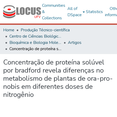
Communities
All of
Oth
&
Statistics
DSpace
inform
Collections
Home
Produção Técnico-científica
Centro de Ciências Biológicas e da Saúde
Bioquímica e Biologia Molecular
Artigos
Concentração de proteína solúvel por bradford revela diferenças no metabolismo de plantas de ora-pro-nobis em diferentes doses de nitrogênio
Concentração de proteína solúvel
por bradford revela diferenças no
metabolismo de plantas de ora-pro-
nobis em diferentes doses de
nitrogênio