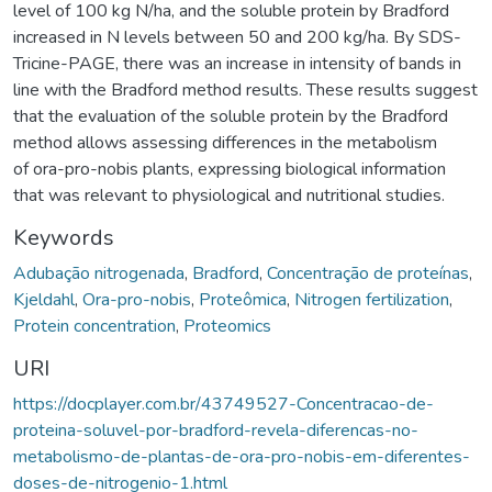
level of 100 kg N/ha, and the soluble protein by Bradford
increased in N levels between 50 and 200 kg/ha. By SDS-
Tricine-PAGE, there was an increase in intensity of bands in
line with the Bradford method results. These results suggest
that the evaluation of the soluble protein by the Bradford
method allows assessing differences in the metabolism
of ora-pro-nobis plants, expressing biological information
that was relevant to physiological and nutritional studies.
Keywords
Adubação nitrogenada
,
Bradford
,
Concentração de proteínas
,
Kjeldahl
,
Ora-pro-nobis
,
Proteômica
,
Nitrogen fertilization
,
Protein concentration
,
Proteomics
URI
https://docplayer.com.br/43749527-Concentracao-de-
proteina-soluvel-por-bradford-revela-diferencas-no-
metabolismo-de-plantas-de-ora-pro-nobis-em-diferentes-
doses-de-nitrogenio-1.html