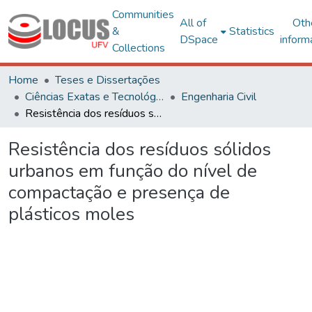
Communities
All of
Oth
&
Statistics
DSpace
inform
Collections
Home
Teses e Dissertações
Ciências Exatas e Tecnológicas
Engenharia Civil
Resistência dos resíduos sólidos urbanos em função do nível de compactação e presença de plásticos moles
Resistência dos resíduos sólidos
urbanos em função do nível de
compactação e presença de
plásticos moles