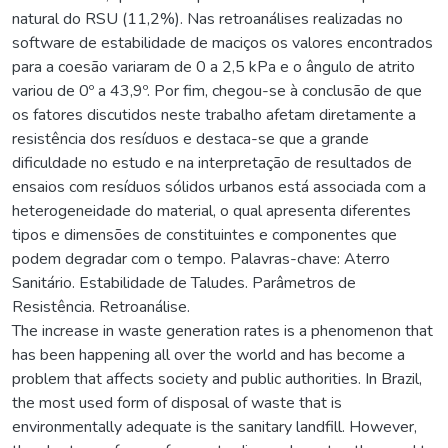
natural do RSU (11,2%). Nas retroanálises realizadas no
software de estabilidade de maciços os valores encontrados
para a coesão variaram de 0 a 2,5 kPa e o ângulo de atrito
variou de 0º a 43,9º. Por fim, chegou-se à conclusão de que
os fatores discutidos neste trabalho afetam diretamente a
resistência dos resíduos e destaca-se que a grande
dificuldade no estudo e na interpretação de resultados de
ensaios com resíduos sólidos urbanos está associada com a
heterogeneidade do material, o qual apresenta diferentes
tipos e dimensões de constituintes e componentes que
podem degradar com o tempo. Palavras-chave: Aterro
Sanitário. Estabilidade de Taludes. Parâmetros de
Resistência. Retroanálise.
The increase in waste generation rates is a phenomenon that
has been happening all over the world and has become a
problem that affects society and public authorities. In Brazil,
the most used form of disposal of waste that is
environmentally adequate is the sanitary landfill. However,