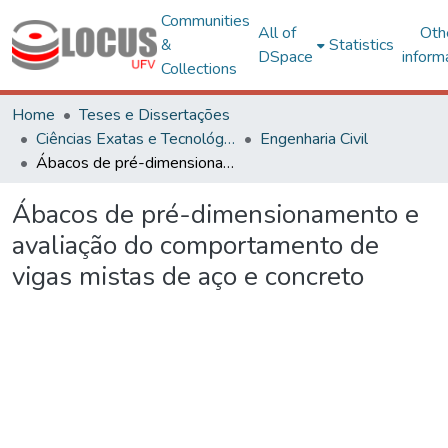
Communities
All of
Oth
&
Statistics
DSpace
inform
Collections
Home
Teses e Dissertações
Ciências Exatas e Tecnológicas
Engenharia Civil
Ábacos de pré-dimensionamento e avaliação do comportamento de vigas mistas de aço e concreto
Ábacos de pré-dimensionamento e
avaliação do comportamento de
vigas mistas de aço e concreto