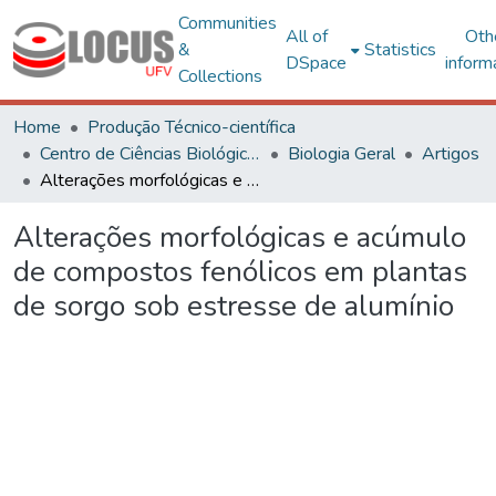
Communities
All of
Oth
&
Statistics
DSpace
inform
Collections
Home
Produção Técnico-científica
Centro de Ciências Biológicas e da Saúde
Biologia Geral
Artigos
Alterações morfológicas e acúmulo de compostos fenólicos em plantas de sorgo sob estresse de alumínio
Alterações morfológicas e acúmulo
de compostos fenólicos em plantas
de sorgo sob estresse de alumínio