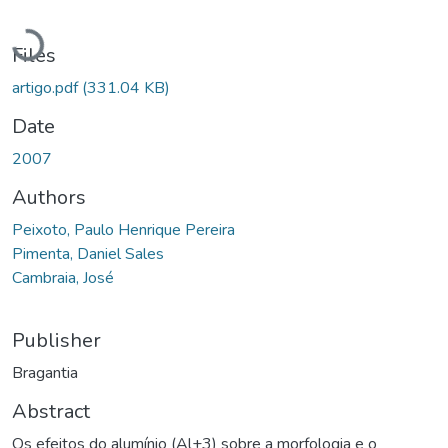
Loading...
Files
artigo.pdf
(331.04 KB)
Date
2007
Authors
Peixoto, Paulo Henrique Pereira
Pimenta, Daniel Sales
Cambraia, José
Publisher
Bragantia
Abstract
Os efeitos do alumínio (Al+3) sobre a morfologia e o