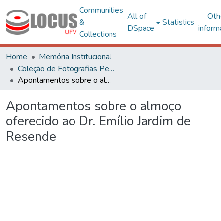
Communities
All of
Oth
&
Statistics
DSpace
inform
Collections
Home
Memória Institucional
Coleção de Fotografias Peter Henry Rolfs
Apontamentos sobre o almoço oferecido ao Dr. Emílio Jardim de Resende
Apontamentos sobre o almoço
oferecido ao Dr. Emílio Jardim de
Resende