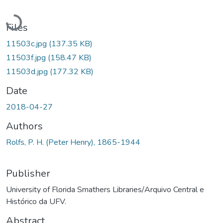
Loading...
Files
11503c.jpg
(137.35 KB)
11503f.jpg
(158.47 KB)
11503d.jpg
(177.32 KB)
Date
2018-04-27
Authors
Rolfs, P. H. (Peter Henry), 1865-1944
Publisher
University of Florida Smathers Libraries/Arquivo Central e
Histórico da UFV.
Abstract