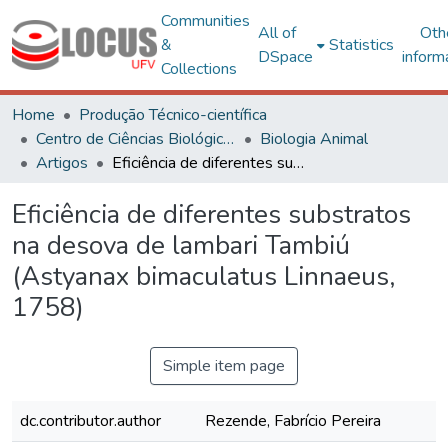
Communities
All of
Oth
&
Statistics
DSpace
inform
Collections
Home
Produção Técnico-científica
Centro de Ciências Biológicas e da Saúde
Biologia Animal
Artigos
Eficiência de diferentes substratos na desova de lambari Tambiú (Astyanax bimaculatus Linnaeus, 1758)
Eficiência de diferentes substratos
na desova de lambari Tambiú
(Astyanax bimaculatus Linnaeus,
1758)
Simple item page
dc.contributor.author
Rezende, Fabrício Pereira