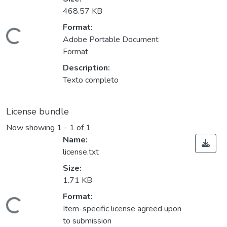
468.57 KB
Format:
ading...
Adobe Portable Document
Format
Description:
Texto completo
License bundle
Now showing
1 - 1 of 1
Name:
license.txt
Size:
1.71 KB
Format:
ading...
Item-specific license agreed upon
to submission