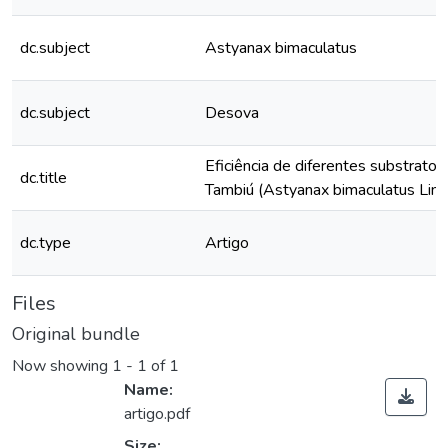
dc.subject
Astyanax bimaculatus
dc.subject
Desova
Eficiência de diferentes substrato
dc.title
Tambiú (Astyanax bimaculatus Lin
dc.type
Artigo
Files
Original bundle
Now showing
1 - 1 of 1
Name:
artigo.pdf
Size: