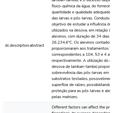
lambari-tambiú, e o sucesso depen
físico-química da água, do forneci
quantidade e qualidade adequadas,
das larvas e pós-larvas. Conduziu
objetivo de estudar a influência de
utilizados na desova, em relação à
alevinos, com duração de 34 dias 
26,234,6ºC. Os alevinos contados 
dc.description.abstract
proporcionaram aos tratamentos T
correspondentes a 104, 53 e 4 alev
respectivamente. A utilização do 
desova de lambari-tambiú proporci
sobrevivência das pós-larvas em r
substratos testados, possivelment
superfície de raízes, possibilitand
proteção para as pós-larvas e alev
pelas matrizes.
Different factors can affect the pr