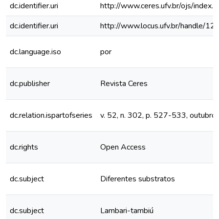
dc.identifier.uri
http://www.ceres.ufv.br/ojs/index.
dc.identifier.uri
http://www.locus.ufv.br/handle/
dc.language.iso
por
dc.publisher
Revista Ceres
dc.relation.ispartofseries
v. 52, n. 302, p. 527-533, outub
dc.rights
Open Access
dc.subject
Diferentes substratos
dc.subject
Lambari-tambiú