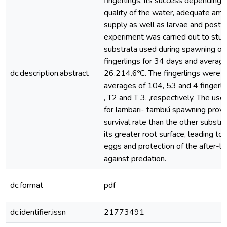
fingerlings, its success depending 
quality of the water, adequate amou
supply as well as larvae and post-l
experiment was carried out to study
substrata used during spawning on t
fingerlings for 34 days and averag
dc.description.abstract
26.214.6ºC. The fingerlings were 
averages of 104, 53 and 4 fingerl
, T2 and T 3, ,respectively. The use
for lambari- tambiú spawning provi
survival rate than the other substr
its greater root surface, leading to
eggs and protection of the after-la
against predation.
dc.format
pdf
dc.identifier.issn
21773491