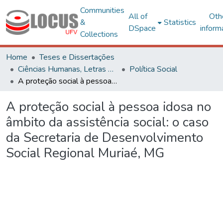
Communities
All of
Oth
&
Statistics
DSpace
inform
Collections
Home
Teses e Dissertações
Ciências Humanas, Letras e Artes
Política Social
A proteção social à pessoa idosa no âmbito da assistência social: o caso da Secretaria de Desenvolvimento Social Regional Muriaé, MG
A proteção social à pessoa idosa no
âmbito da assistência social: o caso
da Secretaria de Desenvolvimento
Social Regional Muriaé, MG