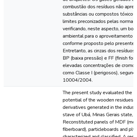
combustão dos resíduos não apre
substâncias ou compostos tóxicos
limites preconizados pelas normas 
verificando, neste aspecto, um b
ambiental para o aproveitamento d
conforme proposto pelo presente 
Entretanto, as cinzas dos resíduo
BP (baixa pressão) e FF (finish foi
elevadas concentrações de cromo
como Classe I (perigosos), segu
10004/2004.
The present study evaluated the e
potential of the wooden residues a
derivatives generated in the industri
stave of Ubá, Minas Gerais state, Br
Reconstituted panels of MDF (med
fiberboard), particleboards and p
characterized and classified. A rese