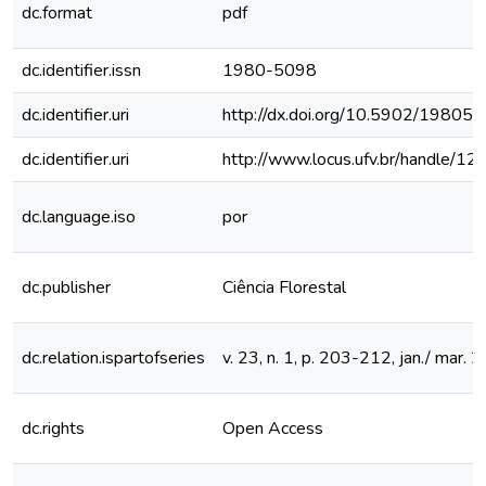
dc.format
pdf
dc.identifier.issn
1980-5098
dc.identifier.uri
http://dx.doi.org/10.5902/1980
dc.identifier.uri
http://www.locus.ufv.br/handle/
dc.language.iso
por
dc.publisher
Ciência Florestal
dc.relation.ispartofseries
v. 23, n. 1, p. 203-212, jan./ mar. 
dc.rights
Open Access