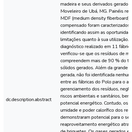
madeira e seus derivados gerados
Moveleiro de Ubá, MG. Painéis rec
MDF (medium density fiberboard),
compensado foram caracterizados e
identificando assim as oportunidad
limitações quanto à sua utilização.
diagnóstico realizado em 11 fábric
verificou-se que os resíduos de ma
compreendem mais de 90 % do tot
sólidos gerados. Além da grande 
gerada, não foi identificada nenhu
entre as fábricas do Polo para o a
gerenciamento dos resíduos, negli
riscos ambientais e sanitários, be
dc.description.abstract
potencial energético. Contudo, os 
umidade e poder calorífico dos res
demonstraram potencial para o se
reaproveitamento energético atra
de briquetes. Os gases gerados e