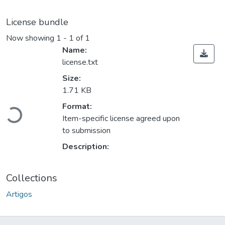
License bundle
Now showing
1 - 1 of 1
Name:
license.txt
Size:
1.71 KB
Format:
Loading...
Item-specific license agreed upon
to submission
Description:
Collections
Artigos