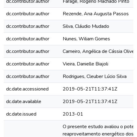
dc.contributor.author
Farage, Rogério Machado Pinto
dc.contributor.author
Rezende, Ana Augusta Passos
dc.contributor.author
Silva, Cláudio Mudado
dc.contributor.author
Nunes, Wiliam Gomes
dc.contributor.author
Carneiro, Angélica de Cássia Oliver
dc.contributor.author
Vieira, Danielle Biajoli
dc.contributor.author
Rodrigues, Cleuber Lúcio Silva
dc.date.accessioned
2019-05-21T11:37:41Z
dc.date.available
2019-05-21T11:37:41Z
dc.date.issued
2013-01
O presente estudo avaliou o poten
reaproveitamento energético dos 