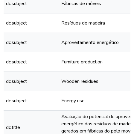
dc.subject
Fábricas de móveis
dc.subject
Resíduos de madeira
dc.subject
Aproveitamento energético
dc.subject
Furniture production
dc.subject
Wooden residues
dc.subject
Energy use
Avaliação do potencial de aprovei
energético dos resíduos de madeir
dc.title
gerados em fábricas do polo movel