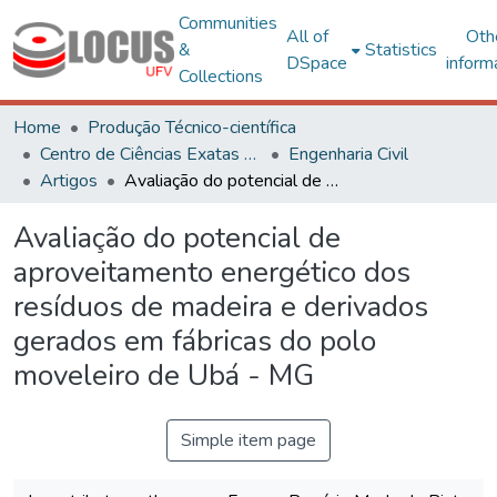
Communities
All of
Oth
&
Statistics
DSpace
inform
Collections
Home
Produção Técnico-científica
Centro de Ciências Exatas e Tecnológicas
Engenharia Civil
Artigos
Avaliação do potencial de aproveitamento energético dos resíduos de madeira e derivados gerados em fábricas do polo moveleiro de Ubá - MG
Avaliação do potencial de
aproveitamento energético dos
resíduos de madeira e derivados
gerados em fábricas do polo
moveleiro de Ubá - MG
Simple item page