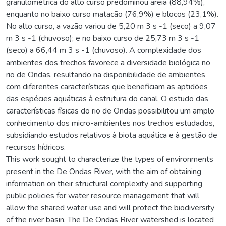
granulométrica do alto curso predominou areia (88,94%),
enquanto no baixo curso matacão (76,9%) e blocos (23,1%).
No alto curso, a vazão variou de 5,20 m 3 s -1 (seco) a 9,07
m 3 s -1 (chuvoso); e no baixo curso de 25,73 m 3 s -1
(seco) a 66,44 m 3 s -1 (chuvoso). A complexidade dos
ambientes dos trechos favorece a diversidade biológica no
rio de Ondas, resultando na disponibilidade de ambientes
com diferentes características que beneficiam as aptidões
das espécies aquáticas à estrutura do canal. O estudo das
características físicas do rio de Ondas possibilitou um amplo
conhecimento dos micro-ambientes nos trechos estudados,
subsidiando estudos relativos à biota aquática e à gestão de
recursos hídricos.
This work sought to characterize the types of environments
present in the De Ondas River, with the aim of obtaining
information on their structural complexity and supporting
public policies for water resource management that will
allow the shared water use and will protect the biodiversity
of the river basin. The De Ondas River watershed is located