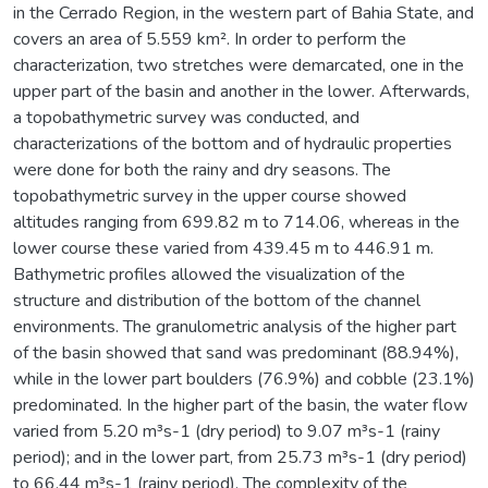
in the Cerrado Region, in the western part of Bahia State, and
covers an area of 5.559 km². In order to perform the
characterization, two stretches were demarcated, one in the
upper part of the basin and another in the lower. Afterwards,
a topobathymetric survey was conducted, and
characterizations of the bottom and of hydraulic properties
were done for both the rainy and dry seasons. The
topobathymetric survey in the upper course showed
altitudes ranging from 699.82 m to 714.06, whereas in the
lower course these varied from 439.45 m to 446.91 m.
Bathymetric profiles allowed the visualization of the
structure and distribution of the bottom of the channel
environments. The granulometric analysis of the higher part
of the basin showed that sand was predominant (88.94%),
while in the lower part boulders (76.9%) and cobble (23.1%)
predominated. In the higher part of the basin, the water flow
varied from 5.20 m³s-1 (dry period) to 9.07 m³s-1 (rainy
period); and in the lower part, from 25.73 m³s-1 (dry period)
to 66.44 m³s-1 (rainy period). The complexity of the