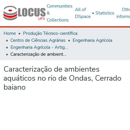
Communities
All of
Oth
&
Statistics
DSpace
inform
Collections
Home
Produção Técnico-científica
Centro de Ciências Agrárias
Engenharia Agrícola
Engenharia Agrícola - Artigos
Caracterização de ambientes aquáticos no rio de Ondas, Cerrado baiano
Caracterização de ambientes
aquáticos no rio de Ondas, Cerrado
baiano