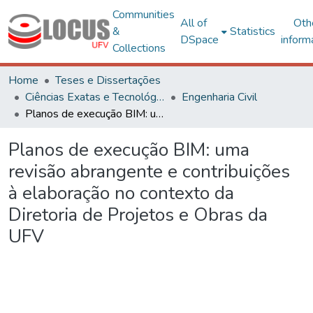
Communities
All of
Oth
&
Statistics
DSpace
inform
Collections
Home
Teses e Dissertações
Ciências Exatas e Tecnológicas
Engenharia Civil
Planos de execução BIM: uma revisão abrangente e contribuições à elaboração no contexto da Diretoria de Projetos e Obras da UFV
Planos de execução BIM: uma
revisão abrangente e contribuições
à elaboração no contexto da
Diretoria de Projetos e Obras da
UFV