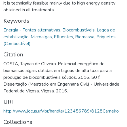
it is technically feasible mainly due to high energy density
obtained in all treatments.
Keywords
Energia - Fontes alternativas
,
Biocombustíveis
,
Lagoa de
estabilização
,
Microalgas
,
Efluentes
,
Biomassa
,
Briquetes
(Combustível)
Citation
COSTA, Taynan de Oliveira. Potencial energético de
biomassas algais obtidas em lagoas de alta taxa para a
produção de biocombustíveis sólidos. 2016. 50 f.
Dissertação (Mestrado em Engenharia Civil) - Universidade
Federal de Viçosa, Viçosa. 2016.
URI
http://www.locus.ufv.br/handle/123456789/8128Carneiro
Collections