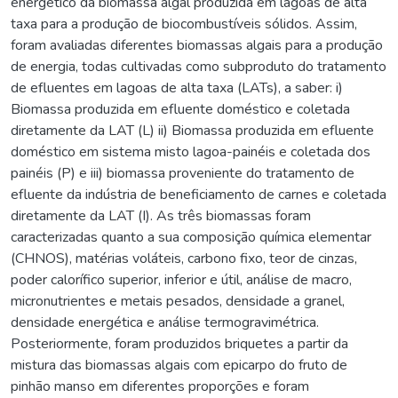
energético da biomassa algal produzida em lagoas de alta
taxa para a produção de biocombustíveis sólidos. Assim,
foram avaliadas diferentes biomassas algais para a produção
de energia, todas cultivadas como subproduto do tratamento
de efluentes em lagoas de alta taxa (LATs), a saber: i)
Biomassa produzida em efluente doméstico e coletada
diretamente da LAT (L) ii) Biomassa produzida em efluente
doméstico em sistema misto lagoa-painéis e coletada dos
painéis (P) e iii) biomassa proveniente do tratamento de
efluente da indústria de beneficiamento de carnes e coletada
diretamente da LAT (I). As três biomassas foram
caracterizadas quanto a sua composição química elementar
(CHNOS), matérias voláteis, carbono fixo, teor de cinzas,
poder calorífico superior, inferior e útil, análise de macro,
micronutrientes e metais pesados, densidade a granel,
densidade energética e análise termogravimétrica.
Posteriormente, foram produzidos briquetes a partir da
mistura das biomassas algais com epicarpo do fruto de
pinhão manso em diferentes proporções e foram