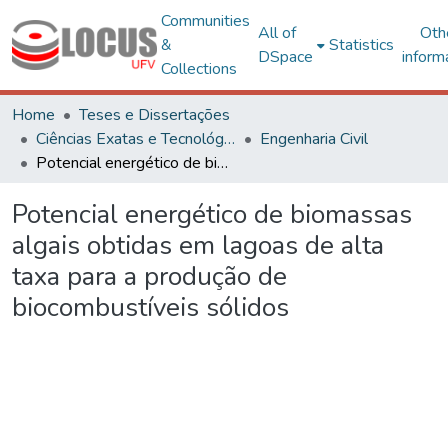
Communities
All of
Oth
&
Statistics
DSpace
inform
Collections
Home
Teses e Dissertações
Ciências Exatas e Tecnológicas
Engenharia Civil
Potencial energético de biomassas algais obtidas em lagoas de alta taxa para a produção de biocombustíveis sólidos
Potencial energético de biomassas
algais obtidas em lagoas de alta
taxa para a produção de
biocombustíveis sólidos