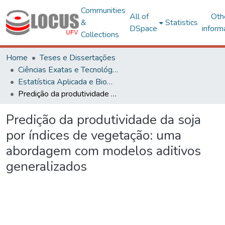
Communities
All of
Oth
&
Statistics
DSpace
inform
Collections
Home
Teses e Dissertações
Ciências Exatas e Tecnológicas
Estatística Aplicada e Biometria
Predição da produtividade da soja por índices de vegetação: uma abordagem com modelos aditivos generalizados
Predição da produtividade da soja
por índices de vegetação: uma
abordagem com modelos aditivos
generalizados