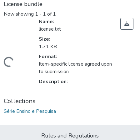
License bundle
Now showing
1 - 1 of 1
Name:
license.txt
Size:
1.71 KB
Format:
Loading...
Item-specific license agreed upon
to submission
Description:
Collections
Série Ensino e Pesquisa
Rules and Regulations