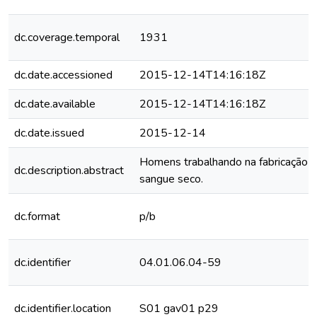
dc.coverage.temporal
1931
dc.date.accessioned
2015-12-14T14:16:18Z
dc.date.available
2015-12-14T14:16:18Z
dc.date.issued
2015-12-14
Homens trabalhando na fabricação 
dc.description.abstract
sangue seco.
dc.format
p/b
dc.identifier
04.01.06.04-59
dc.identifier.location
S01 gav01 p29