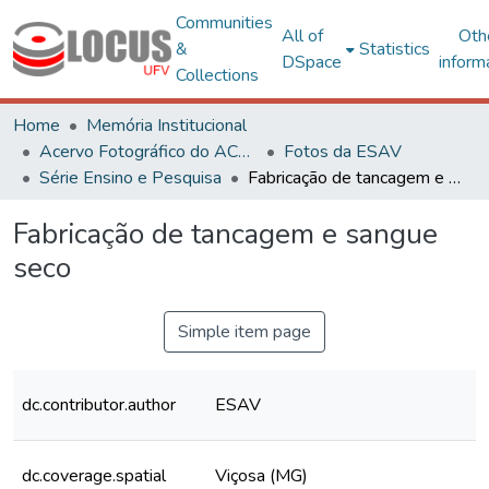
Communities
All of
Oth
&
Statistics
DSpace
inform
Collections
Home
Memória Institucional
Acervo Fotográfico do ACH-UFV
Fotos da ESAV
Série Ensino e Pesquisa
Fabricação de tancagem e sangue seco
Fabricação de tancagem e sangue
seco
Simple item page
dc.contributor.author
ESAV
dc.coverage.spatial
Viçosa (MG)