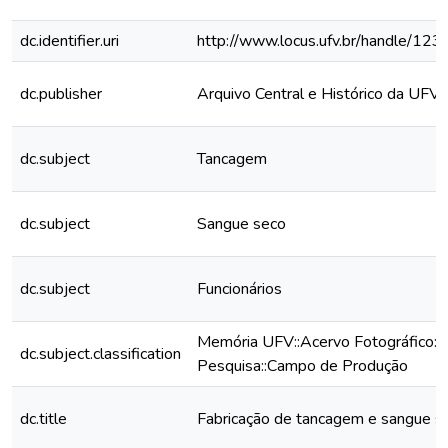
dc.identifier.uri
http://www.locus.ufv.br/handle/1
dc.publisher
Arquivo Central e Histórico da UFV
dc.subject
Tancagem
dc.subject
Sangue seco
dc.subject
Funcionários
Memória UFV::Acervo Fotográfico::
dc.subject.classification
Pesquisa::Campo de Produção
dc.title
Fabricação de tancagem e sangue s