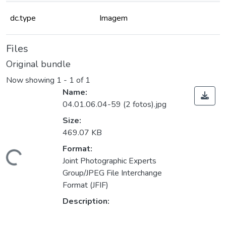
dc.type
Imagem
Files
Original bundle
Now showing
1 - 1 of 1
Name:
04.01.06.04-59 (2 fotos).jpg
Size:
469.07 KB
Format:
Loading...
Joint Photographic Experts
Group/JPEG File Interchange
Format (JFIF)
Description: