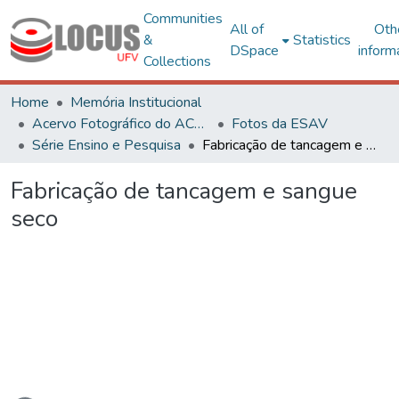
Communities
All of
Oth
&
Statistics
DSpace
inform
Collections
Home
Memória Institucional
Acervo Fotográfico do ACH-UFV
Fotos da ESAV
Série Ensino e Pesquisa
Fabricação de tancagem e sangue seco
Fabricação de tancagem e sangue
seco