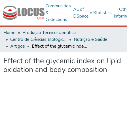
Communities
All of
Oth
&
Statistics
DSpace
inform
Collections
Home
Produção Técnico-científica
Centro de Ciências Biológicas e da Saúde
Nutrição e Saúde
Artigos
Effect of the glycemic index on lipid oxidation and body composition
Effect of the glycemic index on lipid
oxidation and body composition