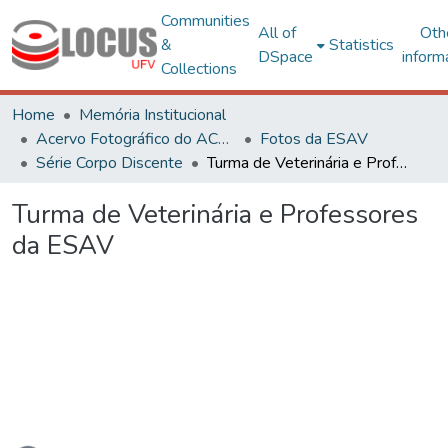
Communities
All of
Oth
&
Statistics
DSpace
inform
Collections
Home
Memória Institucional
Acervo Fotográfico do ACH-UFV
Fotos da ESAV
Série Corpo Discente
Turma de Veterinária e Professores da ESAV
Turma de Veterinária e Professores
da ESAV