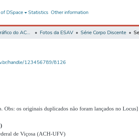
l of DSpace
Statistics
Other information
Acervo Fotográfico do ACH-UFV
Fotos da ESAV
Série Corpo Discente
Se
.ufv.br/handle/123456789/8126
b. Obs: os originais duplicados não foram lançados no Locus]
)
Federal de Viçosa (ACH-UFV)