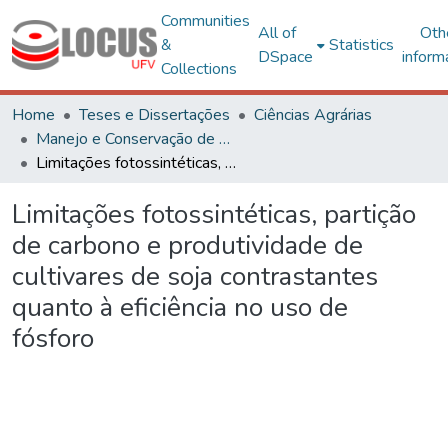
Communities
All of
Oth
&
Statistics
DSpace
inform
Collections
Home
Teses e Dissertações
Ciências Agrárias
Manejo e Conservação de Ecossistemas Naturais e Agrários - CAF
Limitações fotossintéticas, partição de carbono e produtividade de cultivares de soja contrastantes quanto à eficiência no uso de fósforo
Limitações fotossintéticas, partição
de carbono e produtividade de
cultivares de soja contrastantes
quanto à eficiência no uso de
fósforo