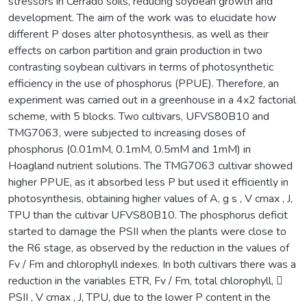
stressors in Cerrado soils, reducing soybean growth and
development. The aim of the work was to elucidate how
different P doses alter photosynthesis, as well as their
effects on carbon partition and grain production in two
contrasting soybean cultivars in terms of photosynthetic
efficiency in the use of phosphorus (PPUE). Therefore, an
experiment was carried out in a greenhouse in a 4x2 factorial
scheme, with 5 blocks. Two cultivars, UFVS80B10 and
TMG7063, were subjected to increasing doses of
phosphorus (0.01mM, 0.1mM, 0.5mM and 1mM) in
Hoagland nutrient solutions. The TMG7063 cultivar showed
higher PPUE, as it absorbed less P but used it efficiently in
photosynthesis, obtaining higher values of A, g s , V cmax , J,
TPU than the cultivar UFVS80B10. The phosphorus deficit
started to damage the PSII when the plants were close to
the R6 stage, as observed by the reduction in the values of
Fv / Fm and chlorophyll indexes. In both cultivars there was a
reduction in the variables ETR, Fv / Fm, total chlorophyll, 
PSII , V cmax , J, TPU, due to the lower P content in the