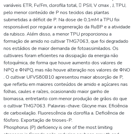
variáveis ETR, Fv/Fm, clorofila total,  PSII, V cmax , J, TPU,
pelo menor conteúdo de P nos tecidos das plantas
submetidas a déficit de P. Na dose de 0,1mM a TPU foi
responsável por regular a regeneração da RuBP e a atividade
da rubisco. Além disso, a menor TPU proporcionou a
formação de amido no cultivar TMG7063, que foi degradado
nos estádios de maior demanda de fotoassimilados. Os
cultivares foram eficientes na dissipação da energia não
fotoquímica, de forma que houve aumento dos valores de
NPQ e ΦNPQ, mas não houve alteração nos valores de ΦNO
. O cultivar UFVS80B10 apresentou maior absorção de P,
que refletiu em maiores conteúdos de amido e açúcares nas
folhas, caules e raízes, ocasionando maior ganho de
biomassa, entretanto com menor produção de grãos do que
o cultivar TMG7063. Palavras-chave: Glicyne max. Eficiência
de carboxilação. Fluorescência da clorofila a. Deficiência de
fósforo. Exportação de trioses-P.
Phosphorus (P) deficiency is one of the most limiting