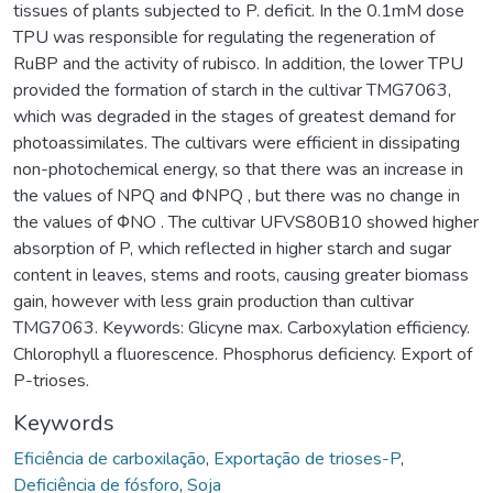
tissues of plants subjected to P. deficit. In the 0.1mM dose
TPU was responsible for regulating the regeneration of
RuBP and the activity of rubisco. In addition, the lower TPU
provided the formation of starch in the cultivar TMG7063,
which was degraded in the stages of greatest demand for
photoassimilates. The cultivars were efficient in dissipating
non-photochemical energy, so that there was an increase in
the values of NPQ and ΦNPQ , but there was no change in
the values of ΦNO . The cultivar UFVS80B10 showed higher
absorption of P, which reflected in higher starch and sugar
content in leaves, stems and roots, causing greater biomass
gain, however with less grain production than cultivar
TMG7063. Keywords: Glicyne max. Carboxylation efficiency.
Chlorophyll a fluorescence. Phosphorus deficiency. Export of
P-trioses.
Keywords
Eficiência de carboxilação
,
Exportação de trioses-P
,
Deficiência de fósforo
,
Soja