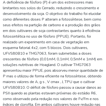
A deficiência de fósforo (P) é um dos estressores mais
limitantes nos solos do Cerrado, reduzindo o crescimento e
desenvolvimento da soja. O objetivo do trabalho foi elucidar
como diferentes doses P alteram a fotossíntese, bem como
seus efeitos na partição de carbono e a produção dos grãos
em dois cultivares de soja contrastantes quanto à eficiência
fotossintética no uso de fósforo (PPUE). Portanto, foi
realizado um experimento em casa de vegetação em
esquema fatorial 4x2, com 5 blocos. Dois cultivares,
UFVS80B10 e TMG7063, foram submetidas a doses
crescentes de fósforo (0,01mM, 0,1mM, 0,5mM e 1mM) em
soluções nutritivas de Hoagland. O cultivar TMG7063
apresentou maior PPUE, pois absorveu menor quantidade de
P mas o utilizou de forma eficiente na fotossíntese, obtendo
maiores valores de A, g s , V cmax , J, TPU que o cultivar
UFVS80B10. O déficit de fósforo passou a causar danos ao
PSII quando as plantas estavam próximas do estádio R6,
como observado pela redução nos valores de Fv/Fm e nos
índices de clorofila. Em ambos cultivares houve redução nas