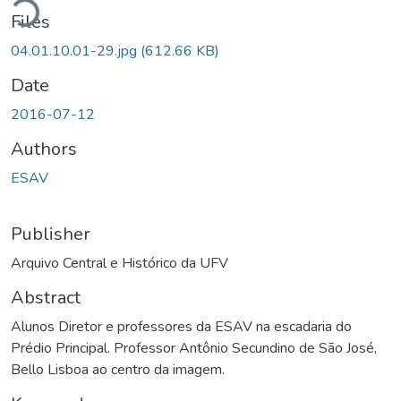
ding...
Files
04.01.10.01-29.jpg
(612.66 KB)
Date
2016-07-12
Authors
ESAV
Publisher
Arquivo Central e Histórico da UFV
Abstract
Alunos Diretor e professores da ESAV na escadaria do
Prédio Principal. Professor Antônio Secundino de São José,
Bello Lisboa ao centro da imagem.