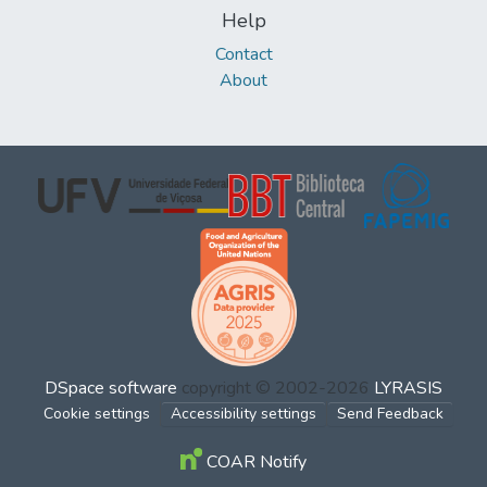
Help
Contact
About
DSpace software
copyright © 2002-2026
LYRASIS
Cookie settings
Accessibility settings
Send Feedback
COAR Notify