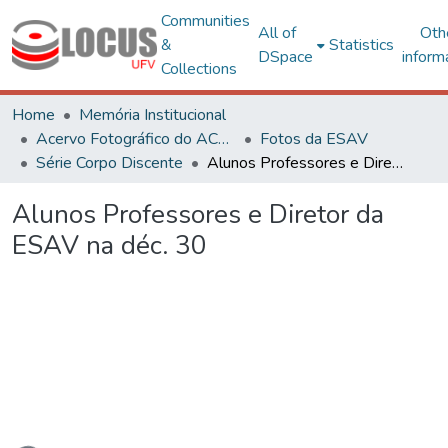
Communities
All of
Oth
&
Statistics
DSpace
inform
Collections
Home
Memória Institucional
Acervo Fotográfico do ACH-UFV
Fotos da ESAV
Série Corpo Discente
Alunos Professores e Diretor da ESAV na déc. 30
Alunos Professores e Diretor da
ESAV na déc. 30