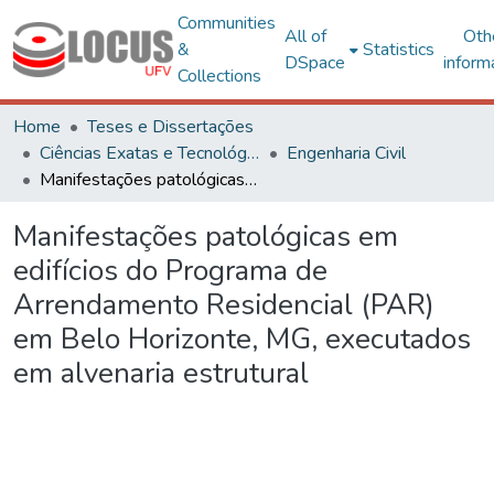
Communities
All of
Oth
&
Statistics
DSpace
inform
Collections
Home
Teses e Dissertações
Ciências Exatas e Tecnológicas
Engenharia Civil
Manifestações patológicas em edifícios do Programa de Arrendamento Residencial (PAR) em Belo Horizonte, MG, executados em alvenaria estrutural
Manifestações patológicas em
edifícios do Programa de
Arrendamento Residencial (PAR)
em Belo Horizonte, MG, executados
em alvenaria estrutural