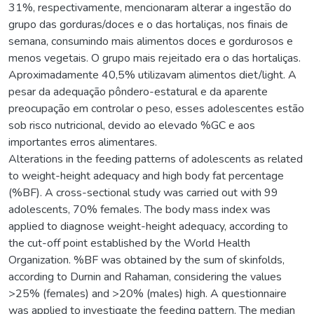
31%, respectivamente, mencionaram alterar a ingestão do
grupo das gorduras/doces e o das hortaliças, nos finais de
semana, consumindo mais alimentos doces e gordurosos e
menos vegetais. O grupo mais rejeitado era o das hortaliças.
Aproximadamente 40,5% utilizavam alimentos diet/light. A
pesar da adequação pôndero-estatural e da aparente
preocupação em controlar o peso, esses adolescentes estão
sob risco nutricional, devido ao elevado %GC e aos
importantes erros alimentares.
Alterations in the feeding patterns of adolescents as related
to weight-height adequacy and high body fat percentage
(%BF). A cross-sectional study was carried out with 99
adolescents, 70% females. The body mass index was
applied to diagnose weight-height adequacy, according to
the cut-off point established by the World Health
Organization. %BF was obtained by the sum of skinfolds,
according to Durnin and Rahaman, considering the values
>25% (females) and >20% (males) high. A questionnaire
was applied to investigate the feeding pattern. The median