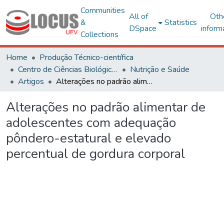
Communities
All of
Oth
&
Statistics
DSpace
inform
Collections
Home
Produção Técnico-científica
Centro de Ciências Biológicas e da Saúde
Nutrição e Saúde
Artigos
Alterações no padrão alimentar de adolescentes com adequação pôndero-estatural e elevado percentual de gordura corporal
Alterações no padrão alimentar de
adolescentes com adequação
pôndero-estatural e elevado
percentual de gordura corporal