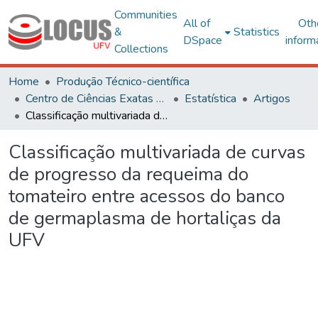
Communities
All of
Oth
&
Statistics
DSpace
inform
Collections
Home
Produção Técnico-científica
Centro de Ciências Exatas e Tecnológicas
Estatística
Artigos
Classificação multivariada de curvas de progresso da requeima do tomateiro entre acessos do banco de germaplasma de hortaliças da UFV
Classificação multivariada de curvas
de progresso da requeima do
tomateiro entre acessos do banco
de germaplasma de hortaliças da
UFV