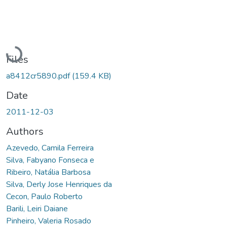
Loading...
Files
a8412cr5890.pdf
(159.4 KB)
Date
2011-12-03
Authors
Azevedo, Camila Ferreira
Silva, Fabyano Fonseca e
Ribeiro, Natália Barbosa
Silva, Derly Jose Henriques da
Cecon, Paulo Roberto
Barili, Leiri Daiane
Pinheiro, Valeria Rosado