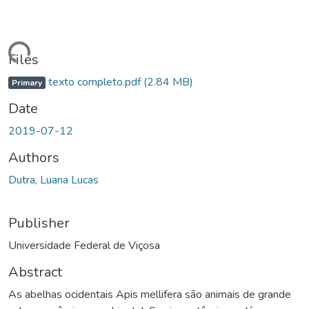
ding...
Files
texto completo.pdf
(2.84 MB)
Primary
Date
2019-07-12
Authors
Dutra, Luana Lucas
Publisher
Universidade Federal de Viçosa
Abstract
As abelhas ocidentais Apis mellifera são animais de grande