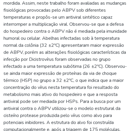
mordida. Assim, neste trabalho foram avaliadas as mudanças
fisiológicas provocadas pelo ABPV sob diferentes
temperaturas e propôs-se um antiviral sintético capaz
interromper a multiplicação viral. Observou-se que a defesa
do hospedeiro contra o ABPV não é mediada pela imunidade
humoral ou celular. Abelhas infectadas sob à temperatura
normal da colônia (32 ±2ºC) apresentaram maior expressão
de ABPV, porém as alterações fisiológicas características da
infecção por Dicistrovírus foram observadas no grupo
infectado a uma temperatura subótima (26 ±2ºC). Observou-
se ainda maior expressão de proteínas da via de choque
térmico (HSP) no grupo a 32 ±2ºC, o que indica que a maior
concentração do vírus nesta temperatura foi resultado do
metabolismo mais ativo do hospedeiro e que a resposta
antiviral pode ser mediada por HSPs. Para a busca por um
antiviral contra o ABPV utilizou-se o modelo estrutural da
cisteíno protease produzida pelo vírus como alvo para
potenciais inibidores. A estrutura do alvo foi construída
computacionalmente e, após a triagem de 175 moléculas,