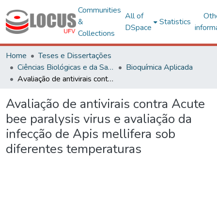
Communities
All of
Oth
&
Statistics
DSpace
inform
Collections
Home
Teses e Dissertações
Ciências Biológicas e da Saúde
Bioquímica Aplicada
Avaliação de antivirais contra Acute bee paralysis virus e avaliação da infecção de Apis mellifera sob diferentes temperaturas
Avaliação de antivirais contra Acute
bee paralysis virus e avaliação da
infecção de Apis mellifera sob
diferentes temperaturas