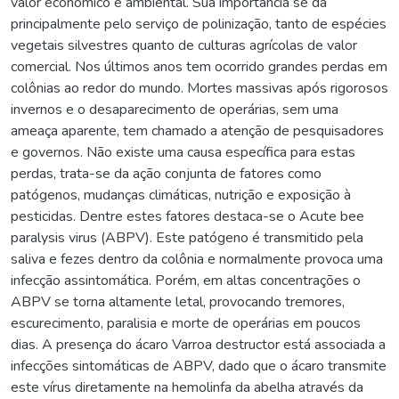
valor econômico e ambiental. Sua importância se dá
principalmente pelo serviço de polinização, tanto de espécies
vegetais silvestres quanto de culturas agrícolas de valor
comercial. Nos últimos anos tem ocorrido grandes perdas em
colônias ao redor do mundo. Mortes massivas após rigorosos
invernos e o desaparecimento de operárias, sem uma
ameaça aparente, tem chamado a atenção de pesquisadores
e governos. Não existe uma causa específica para estas
perdas, trata-se da ação conjunta de fatores como
patógenos, mudanças climáticas, nutrição e exposição à
pesticidas. Dentre estes fatores destaca-se o Acute bee
paralysis virus (ABPV). Este patógeno é transmitido pela
saliva e fezes dentro da colônia e normalmente provoca uma
infecção assintomática. Porém, em altas concentrações o
ABPV se torna altamente letal, provocando tremores,
escurecimento, paralisia e morte de operárias em poucos
dias. A presença do ácaro Varroa destructor está associada a
infecções sintomáticas de ABPV, dado que o ácaro transmite
este vírus diretamente na hemolinfa da abelha através da