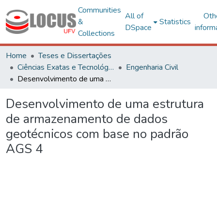
Communities
All of
Oth
&
Statistics
DSpace
inform
Collections
Home
Teses e Dissertações
Ciências Exatas e Tecnológicas
Engenharia Civil
Desenvolvimento de uma estrutura de armazenamento de dados geotécnicos com base no padrão AGS 4
Desenvolvimento de uma estrutura
de armazenamento de dados
geotécnicos com base no padrão
AGS 4