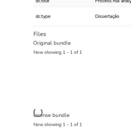
dc.title
Process risk anal
dc.type
Dissertação
Files
Original bundle
Now showing
1 - 1 of 1
Loading...
License bundle
Now showing
1 - 1 of 1