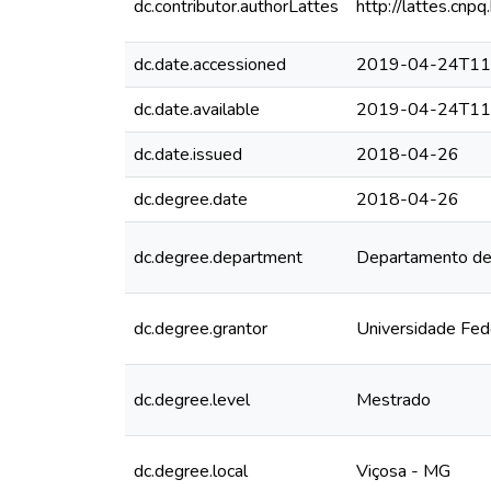
dc.contributor.authorLattes
http://lattes.c
dc.date.accessioned
2019-04-24T11
dc.date.available
2019-04-24T11
dc.date.issued
2018-04-26
dc.degree.date
2018-04-26
dc.degree.department
Departamento de
dc.degree.grantor
Universidade Fed
dc.degree.level
Mestrado
dc.degree.local
Viçosa - MG