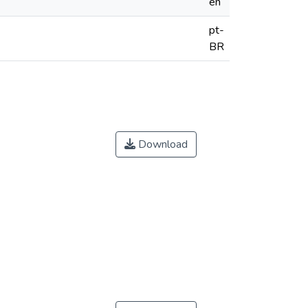
en
pt-
BR
Download