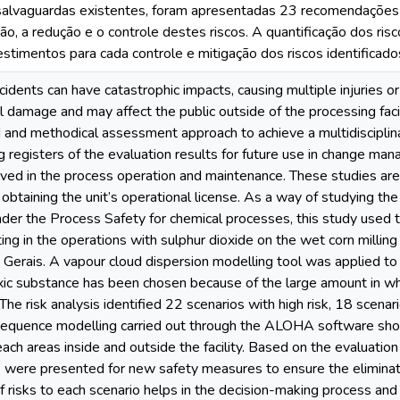
 salvaguardas existentes, foram apresentadas 23 recomendações
ção, a redução e o controle destes riscos. A quantificação dos risco
estimentos para cada controle e mitigação dos riscos identificado
idents can have catastrophic impacts, causing multiple injuries or 
 damage and may affect the public outside of the processing faci
 and methodical assessment approach to achieve a multidisciplina
ng registers of the evaluation results for future use in change m
lved in the process operation and maintenance. These studies ar
btaining the unit’s operational license. As a way of studying the a
er the Process Safety for chemical processes, this study used 
ting in the operations with sulphur dioxide on the wet corn milling p
 Gerais. A vapour cloud dispersion modelling tool was applied to
oxic substance has been chosen because of the large amount in whic
The risk analysis identified 22 scenarios with high risk, 18 scena
sequence modelling carried out through the ALOHA software show
each areas inside and outside the facility. Based on the evaluatio
ere presented for new safety measures to ensure the elimination
 risks to each scenario helps in the decision-making process and p