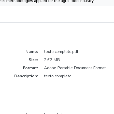
ysis methodologies applied for the agro-food industry
Name:
texto completo.pdf
Size:
2.62 MB
Format:
Adobe Portable Document Format
Description:
texto completo