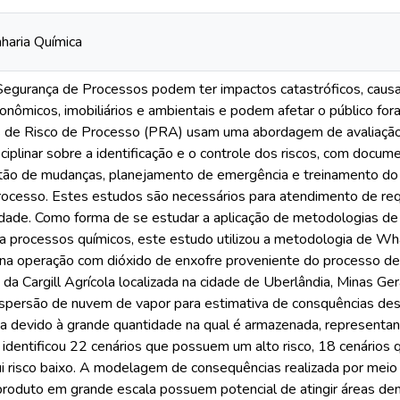
aria Química
egurança de Processos podem ter impactos catastróficos, causan
nômicos, imobiliários e ambientais e podem afetar o público fora
es de Risco de Processo (PRA) usam uma abordagem de avaliação
ciplinar sobre a identificação e o controle dos riscos, com docum
stão de mudanças, planejamento de emergência e treinamento do
cesso. Estes estudos são necessários para atendimento de requi
dade. Como forma de se estudar a aplicação de metodologias de 
 processos químicos, este estudo utilizou a metodologia de What
s na operação com dióxido de enxofre proveniente do processo d
da Cargill Agrícola localizada na cidade de Uberlândia, Minas Ger
persão de nuvem de vapor para estimativa de consquências deste
ida devido à grande quantidade na qual é armazenada, represen
o identificou 22 cenários que possuem um alto risco, 18 cenário
ui risco baixo. A modelagem de consequências realizada por m
produto em grande escala possuem potencial de atingir áreas dentr