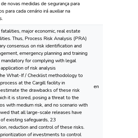
 de novas medidas de segurança para
s para cada cenário irá auxiliar na
s.
fatalities, major economic, real estate
lities. Thus, Process Risk Analysis (PRA)
ry consensus on risk identification and
anagement, emergency planning and training
e mandatory for complying with legal
pplication of risk analysis
the What-If / Checklist methodology to
rocess at the Cargill facility in
en
 estimate the drawbacks of these risk
h it is stored, posing a threat to the
rios with medium risk, and no scenario with
ed that all large-scale releases have
n of existing safeguards, 23
, reduction and control of these risks.
rioritization of investments to control