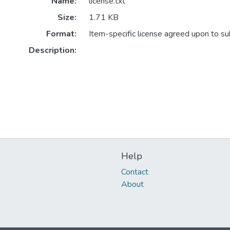
Name:
license.txt
Size:
1.71 KB
Format:
Item-specific license agreed upon to s
Description:
Help
Contact
About