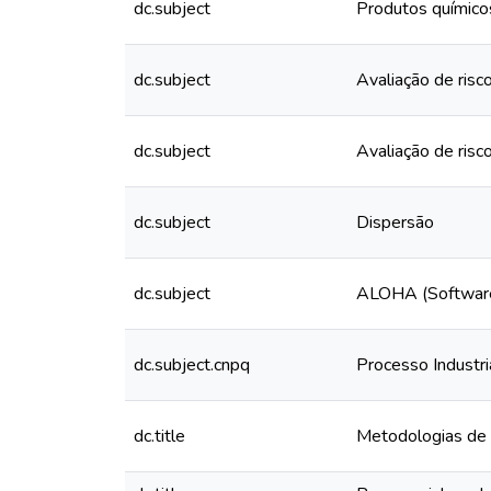
dc.subject
Produtos químico
dc.subject
Avaliação de risc
dc.subject
Avaliação de risc
dc.subject
Dispersão
dc.subject
ALOHA (Softwar
dc.subject.cnpq
Processo Industri
dc.title
Metodologias de a