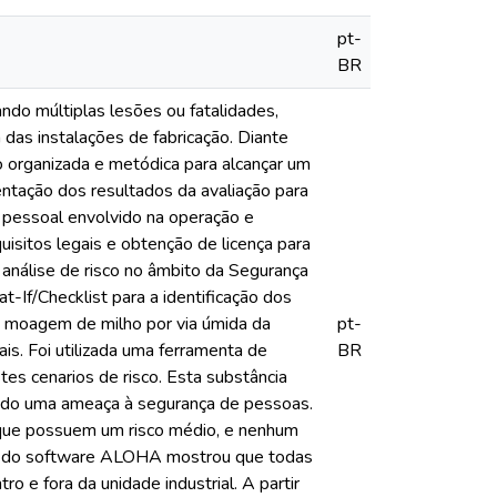
pt-
BR
do múltiplas lesões ou fatalidades,
 das instalações de fabricação. Diante
 organizada e metódica para alcançar um
entação dos resultados da avaliação para
 pessoal envolvido na operação e
sitos legais e obtenção de licença para
análise de risco no âmbito da Segurança
-If/Checklist para a identificação dos
e moagem de milho por via úmida da
pt-
ais. Foi utilizada uma ferramenta de
BR
s cenarios de risco. Esta substância
tando uma ameaça à segurança de pessoas.
s que possuem um risco médio, e nenhum
eio do software ALOHA mostrou que todas
o e fora da unidade industrial. A partir