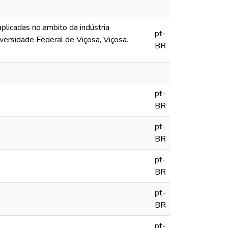
licadas no ambito da indústria
pt-
versidade Federal de Viçosa, Viçosa.
BR
pt-
BR
pt-
BR
pt-
BR
pt-
BR
pt-