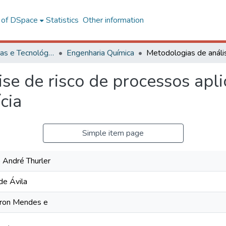
l of DSpace
Statistics
Other information
Ciências Exatas e Tecnológicas
Engenharia Química
se de risco de processos apl
cia
Simple item page
 André Thurler
de Ávila
eron Mendes e