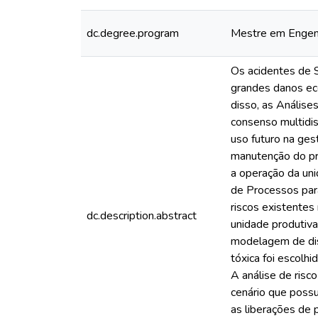
dc.degree.program
Mestre em Engenh
Os acidentes de S
grandes danos eco
disso, as Anális
consenso multidis
uso futuro na ge
manutenção do pro
a operação da uni
de Processos para
riscos existente
dc.description.abstract
unidade produtiva 
modelagem de dis
tóxica foi escolh
A análise de risc
cenário que poss
as liberações de 