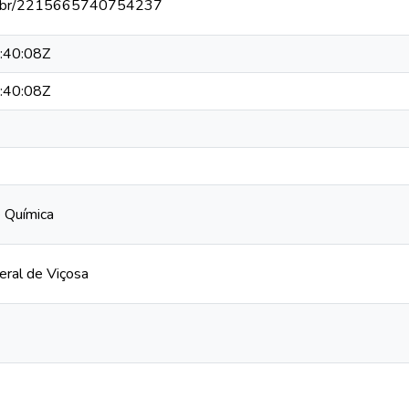
npq.br/2215665740754237
:40:08Z
:40:08Z
 Química
eral de Viçosa