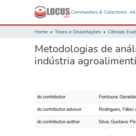
Communities & Collections
Al
Home
Teses e Dissertações
Metodologias de análi
indústria agroalimentí
dc.contributor
Fontoura, Geraldo
dc.contributor.advisor
Rodrigues, Fábio 
dc.contributor.author
Silva, Gustavo P