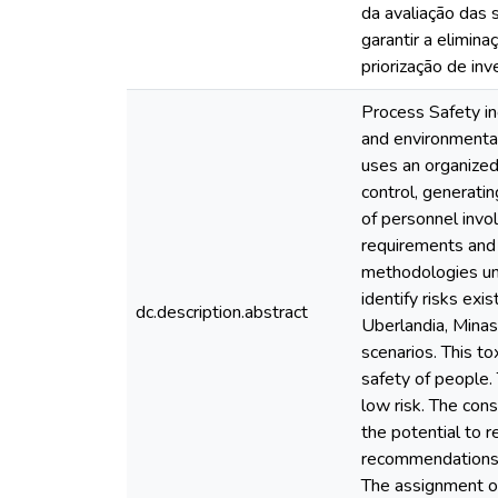
da avaliação das
garantir a elimina
priorização de inv
Process Safety inc
and environmental
uses an organized
control, generati
of personnel invo
requirements and o
methodologies und
identify risks exis
dc.description.abstract
Uberlandia, Minas
scenarios. This t
safety of people. 
low risk. The con
the potential to r
recommendations w
The assignment of