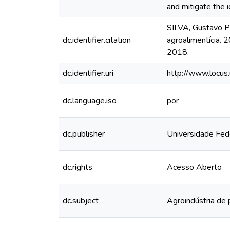
and mitigate the i
SILVA, Gustavo Pe
dc.identifier.citation
agroalimentícia. 
2018.
dc.identifier.uri
http://www.locu
dc.language.iso
por
dc.publisher
Universidade Fed
dc.rights
Acesso Aberto
dc.subject
Agroindústria de