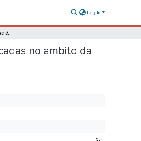
Log In
Metodologias de análise de risco de processos aplicadas no ambito da indústria agroalimentícia
icadas no ambito da
pt-