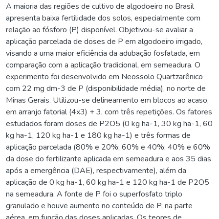
A maioria das regiões de cultivo de algodoeiro no Brasil
apresenta baixa fertilidade dos solos, especialmente com
relação ao fósforo (P) disponível. Objetivou-se avaliar a
aplicação parcelada de doses de P em algodoeiro irrigado,
visando a uma maior eficiência da adubação fosfatada, em
comparação com a aplicação tradicional, em semeadura. O
experimento foi desenvolvido em Neossolo Quartzarênico
com 22 mg dm-3 de P (disponibilidade média), no norte de
Minas Gerais. Utilizou-se delineamento em blocos ao acaso,
em arranjo fatorial (4x3) + 3, com três repetições. Os fatores
estudados foram doses de P2O5 (0 kg ha-1, 30 kg ha-1, 60
kg ha-1, 120 kg ha-1 e 180 kg ha-1) e três formas de
aplicação parcelada (80% e 20%; 60% e 40%; 40% e 60%
da dose do fertilizante aplicada em semeadura e aos 35 dias
após a emergência (DAE), respectivamente), além da
aplicação de 0 kg ha-1, 60 kg ha-1 e 120 kg ha-1 de P2O5
na semeadura. A fonte de P foi o superfosfato triplo
granulado e houve aumento no conteúdo de P, na parte
aérea, em função das doses aplicadas. Os teores de