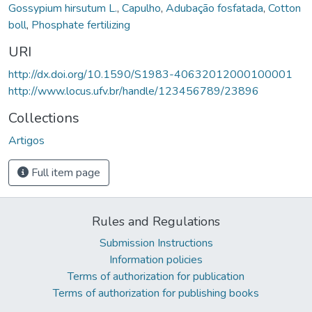
Gossypium hirsutum L.
,
Capulho
,
Adubação fosfatada
,
Cotton
boll
,
Phosphate fertilizing
URI
http://dx.doi.org/10.1590/S1983-40632012000100001
http://www.locus.ufv.br/handle/123456789/23896
Collections
Artigos
Full item page
Rules and Regulations
Submission Instructions
Information policies
Terms of authorization for publication
Terms of authorization for publishing books