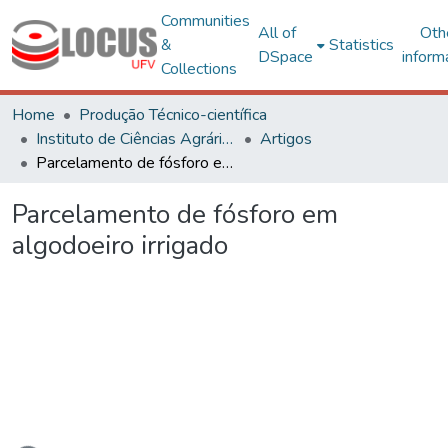
Communities
All of
Oth
&
Statistics
DSpace
inform
Collections
Home
Produção Técnico-científica
Instituto de Ciências Agrárias – CRP
Artigos
Parcelamento de fósforo em algodoeiro irrigado
Parcelamento de fósforo em
algodoeiro irrigado
ading...