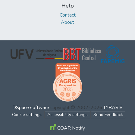
Help
Contact
About
DSpace software
copyright © 2002-2026
LYRASIS
Cookie settings
Accessibility settings
Send Feedback
COAR Notify