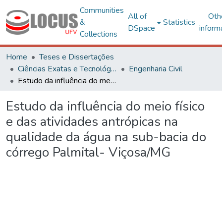
Communities
All of
Oth
&
Statistics
DSpace
inform
Collections
Home
Teses e Dissertações
Ciências Exatas e Tecnológicas
Engenharia Civil
Estudo da influência do meio físico e das atividades antrópicas na qualidade da água na sub-bacia do córrego Palmital- Viçosa/MG
Estudo da influência do meio físico
e das atividades antrópicas na
qualidade da água na sub-bacia do
córrego Palmital- Viçosa/MG