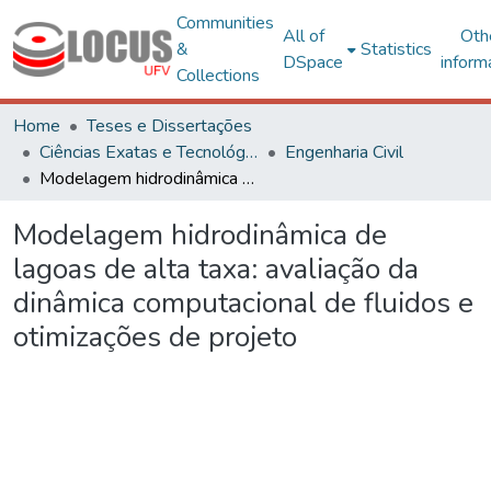
Communities
All of
Oth
&
Statistics
DSpace
inform
Collections
Home
Teses e Dissertações
Ciências Exatas e Tecnológicas
Engenharia Civil
Modelagem hidrodinâmica de lagoas de alta taxa: avaliação da dinâmica computacional de fluidos e otimizações de projeto
Modelagem hidrodinâmica de
lagoas de alta taxa: avaliação da
dinâmica computacional de fluidos e
otimizações de projeto