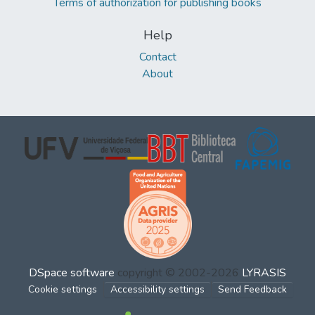
Terms of authorization for publishing books
Help
Contact
About
DSpace software
copyright © 2002-2026
LYRASIS
Cookie settings
Accessibility settings
Send Feedback