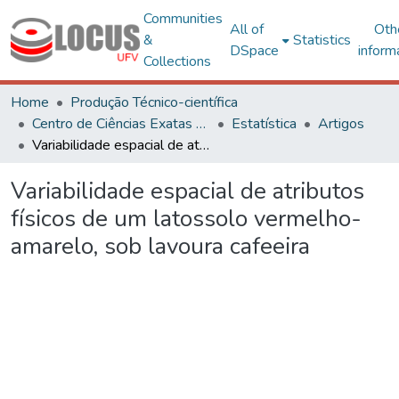
Communities
All of
Oth
&
Statistics
DSpace
inform
Collections
Home
Produção Técnico-científica
Centro de Ciências Exatas e Tecnológicas
Estatística
Artigos
Variabilidade espacial de atributos físicos de um latossolo vermelho-amarelo, sob lavoura cafeeira
Variabilidade espacial de atributos
físicos de um latossolo vermelho-
amarelo, sob lavoura cafeeira