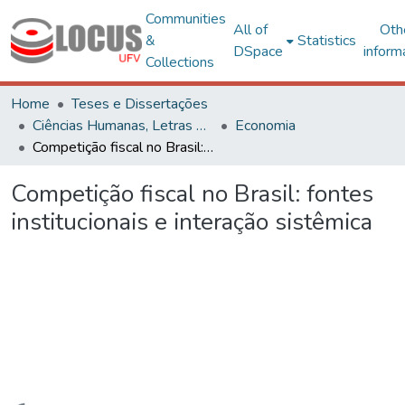
Communities
All of
Oth
&
Statistics
DSpace
inform
Collections
Home
Teses e Dissertações
Ciências Humanas, Letras e Artes
Economia
Competição fiscal no Brasil: fontes institucionais e interação sistêmica
Competição fiscal no Brasil: fontes
institucionais e interação sistêmica