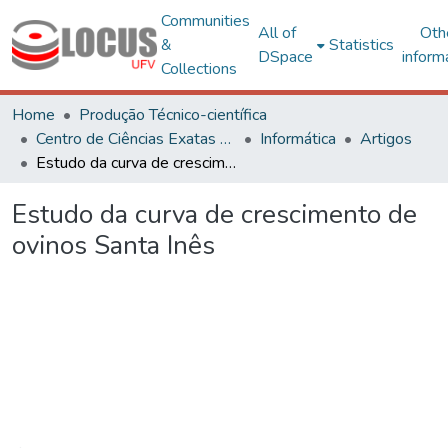
Communities
All of
Oth
&
Statistics
DSpace
inform
Collections
Home
Produção Técnico-científica
Centro de Ciências Exatas e Tecnológicas
Informática
Artigos
Estudo da curva de crescimento de ovinos Santa Inês
Estudo da curva de crescimento de
ovinos Santa Inês