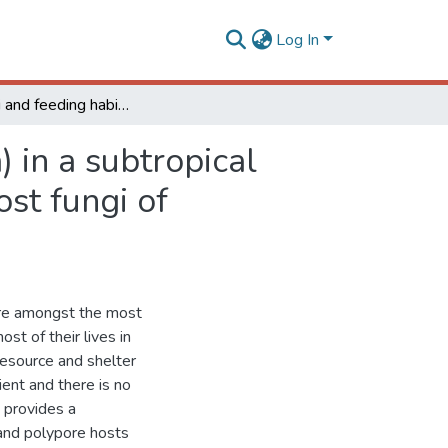
Log In
Host fungi and feeding habits of Ciidae (Coleoptera) in a subtropical rainforest in southern Brazil, with an overview of host fungi of neotropical ciids
) in a subtropical
ost fungi of
 are amongst the most
t of their lives in
resource and shelter
ient and there is no
 provides a
s and polypore hosts