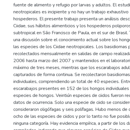
fuente de alimento y refugio por larvas y adultos. El estudi
neotropicales es incipiente y no hay un trabajo exhaustiv
hospederos. El presente trabajo presenta un análisis descr
Ciidae, sus hábitos alimenticios y los hospederos poliporo
subtropical en São Francisco de Paula, en el sur de Brasil
una discusión sobre el conocimiento actual sobre los ho
las especies de los Ciidae neotropicales. Los basidiomas 
recolectados mensualmente en salidas de campo realizad
2006 hasta marzo del 2007 y mantenidos en el laboratori
máximo de tres meses, mientras que los escarabajos adul
capturados de forma continua. Se recolectaron basidiom
individuales, comprendiendo un total de 40 especies. Entr
escarabajos presentes en 152 de los hongos individuale
especies de hongos. Veintiún especies de ciidos fueron r
datos de ocurrencia. Solo una especie de ciido se conside
consideraron oligófagas y seis polífagas. Hubo menos de c
ocho de las especies de ciidos y por lo tanto no fue posible
ninguna categoría. Hay evidencia empírica, a partir de los 