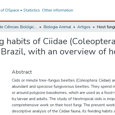
l of DSpace
Statistics
Other information
Centro de Ciências Biológicas e da Saúde
Biologia Animal
Artigos
 habits of Ciidae (Coleoptera
 Brazil, with an overview of h
Abstract
Ciids or minute tree-fungus beetles (Coleoptera: Ciidae)
abundant and speciose fungivorous beetles. They spend mos
or around polypore basidiomes, which are used as a food 
by larvae and adults. The study of Neotropical ciids is incip
comprehensive work on their host fungi. The present work
descriptive analysis of the Ciidae fauna, its feeding habit