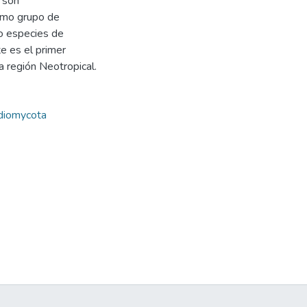
 son
smo grupo de
o especies de
 es el primer
a región Neotropical.
diomycota