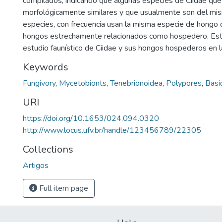
compilados, indicando que algunas espécies de Ciidae que
morfológicamente similares y que usualmente son del mi
especies, con frecuencia usan la misma especie de hongo 
hongos estrechamente relacionados como hospedero. Este
estudio faunístico de Ciidae y sus hongos hospederos en l
Keywords
Fungivory
,
Mycetobionts
,
Tenebrionoidea
,
Polypores
,
Basi
URI
https://doi.org/10.1653/024.094.0320
http://www.locus.ufv.br/handle/123456789/22305
Collections
Artigos
Full item page