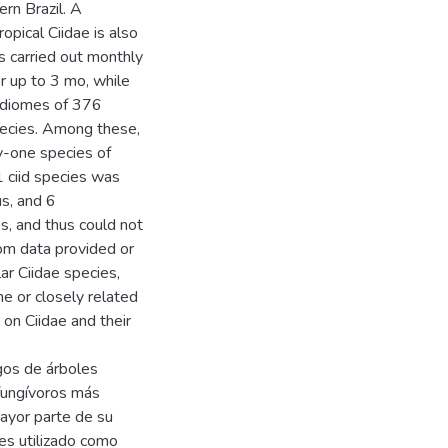
ern Brazil. A
opical Ciidae is also
s carried out monthly
r up to 3 mo, while
idiomes of 376
species. Among these,
ty-one species of
 ciid species was
s, and 6
s, and thus could not
rom data provided or
ar Ciidae species,
e or closely related
y on Ciidae and their
gos de árboles
 fungívoros más
ayor parte de su
 es utilizado como