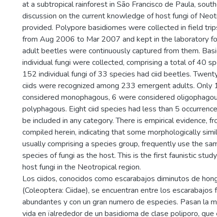
at a subtropical rainforest in São Francisco de Paula, south
discussion on the current knowledge of host fungi of Neotr
provided. Polypore basidiomes were collected in field trip
from Aug 2006 to Mar 2007 and kept in the laboratory fo
adult beetles were continuously captured from them. Bas
individual fungi were collected, comprising a total of 40 
152 individual fungi of 33 species had ciid beetles. Twen
ciids were recognized among 233 emergent adults. Only 1
considered monophagous, 6 were considered oligophagou
polyphagous. Eight ciid species had less than 5 occurrence
be included in any category. There is empirical evidence, f
compiled herein, indicating that some morphologically simil
usually comprising a species group, frequently use the sam
species of fungi as the host. This is the first faunistic stud
host fungi in the Neotropical region.
Los ciidos, conocidos como escarabajos diminutos de hon
(Coleoptera: Ciidae), se encuentran entre los escarabajos
abundantes y con un gran numero de especies. Pasan la m
vida en ïalrededor de un basidioma de clase poliporo, que