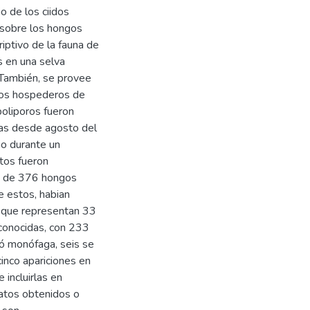
o de los ciidos
o sobre los hongos
iptivo de la fauna de
s en una selva
. También, se provee
ngos hospederos de
poliporos fueron
as desde agosto del
o durante un
tos fueron
as de 376 hongos
e estos, habian
s que representan 33
econocidas, con 233
ró monófaga, seis se
inco apariciones en
 incluirlas en
datos obtenidos o