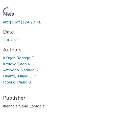
Loading...
Files
artigo.pdf
(124.28 KB)
Date
2007-09
Authors
Krüger, Rodrigo F.
Krolow, Tiago K.
Azevedo, Rodrigo R.
Duarte, Juliano L. P.
Ribeiro, Paulo B.
Publisher
Iheringia. Série Zoologia