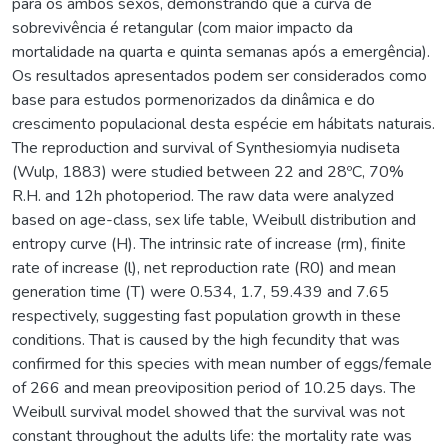
para os ambos sexos, demonstrando que a curva de
sobrevivência é retangular (com maior impacto da
mortalidade na quarta e quinta semanas após a emergência).
Os resultados apresentados podem ser considerados como
base para estudos pormenorizados da dinâmica e do
crescimento populacional desta espécie em hábitats naturais.
The reproduction and survival of Synthesiomyia nudiseta
(Wulp, 1883) were studied between 22 and 28ºC, 70%
R.H. and 12h photoperiod. The raw data were analyzed
based on age-class, sex life table, Weibull distribution and
entropy curve (H). The intrinsic rate of increase (rm), finite
rate of increase (l), net reproduction rate (R0) and mean
generation time (T) were 0.534, 1.7, 59.439 and 7.65
respectively, suggesting fast population growth in these
conditions. That is caused by the high fecundity that was
confirmed for this species with mean number of eggs/female
of 266 and mean preoviposition period of 10.25 days. The
Weibull survival model showed that the survival was not
constant throughout the adults life: the mortality rate was