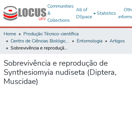
Communities
All of
Oth
&
Statistics
DSpace
inform
Collections
Home
Produção Técnico-científica
Centro de Ciências Biológicas e da Saúde
Entomologia
Artigos
Sobrevivência e reprodução de Synthesiomyia nudiseta (Diptera, Muscidae)
Sobrevivência e reprodução de
Synthesiomyia nudiseta (Diptera,
Muscidae)