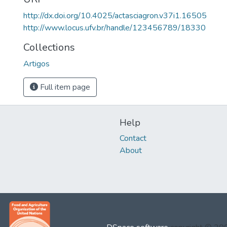
http://dx.doi.org/10.4025/actasciagron.v37i1.16505
http://www.locus.ufv.br/handle/123456789/18330
Collections
Artigos
Full item page
Help
Contact
About