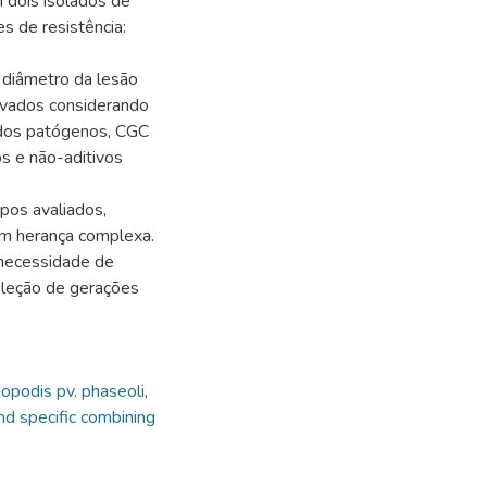
m dois isolados de
s de resistência:
e diâmetro da lesão
rvados considerando
 dos patógenos, CGC
os e não-aditivos
ipos avaliados,
com herança complexa.
 necessidade de
leção de gerações
podis pv. phaseoli
,
nd specific combining