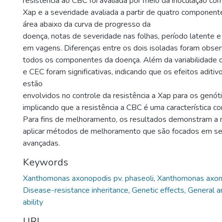
resistência ao CBC foi avaliada por meio da inoculação co
Xap e a severidade avaliada a partir de quatro componente
área abaixo da curva de progresso da
doença, notas de severidade nas folhas, período latente 
em vagens. Diferenças entre os dois isoladas foram obse
todos os componentes da doença. Além da variabilidade
e CEC foram significativas, indicando que os efeitos aditiv
estão
envolvidos no controle da resistência a Xap para os genót
implicando que a resistência a CBC é uma característica 
Para fins de melhoramento, os resultados demonstram a
aplicar métodos de melhoramento que são focados em se
avançadas.
Keywords
Xanthomonas axonopodis pv. phaseoli
,
Xanthomonas axono
Disease-resistance inheritance
,
Genetic effects
,
General a
ability
URI