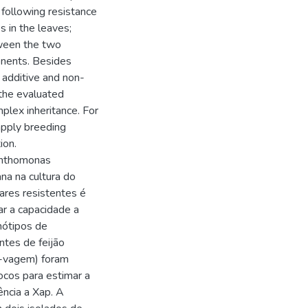
 following resistance
 in the leaves;
tween the two
onents. Besides
t additive and non-
 the evaluated
plex inheritance. For
apply breeding
ion.
anthomonas
ana na cultura do
ares resistentes é
ar a capacidade a
nótipos de
ntes de feijão
e-vagem) foram
cos para estimar a
ência a Xap. A