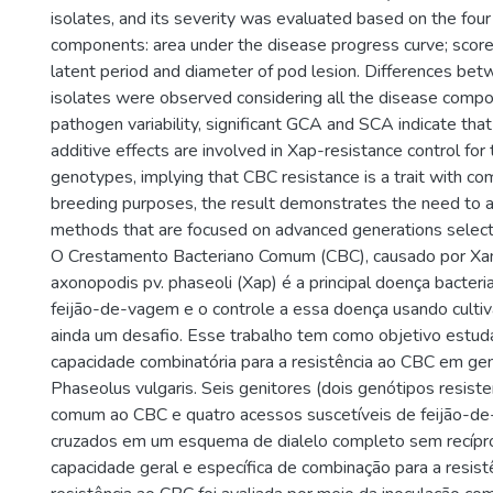
isolates, and its severity was evaluated based on the four
components: area under the disease progress curve; scores
latent period and diameter of pod lesion. Differences be
isolates were observed considering all the disease comp
pathogen variability, significant GCA and SCA indicate tha
additive effects are involved in Xap-resistance control for
genotypes, implying that CBC resistance is a trait with com
breeding purposes, the result demonstrates the need to 
methods that are focused on advanced generations select
O Crestamento Bacteriano Comum (CBC), causado por X
axonopodis pv. phaseoli (Xap) é a principal doença bacteri
feijão-de-vagem e o controle a essa doença usando cultiv
ainda um desafio. Esse trabalho tem como objetivo estud
capacidade combinatória para a resistência ao CBC em ge
Phaseolus vulgaris. Seis genitores (dois genótipos resiste
comum ao CBC e quatro acessos suscetíveis de feijão-d
cruzados em um esquema de dialelo completo sem recípro
capacidade geral e específica de combinação para a resist