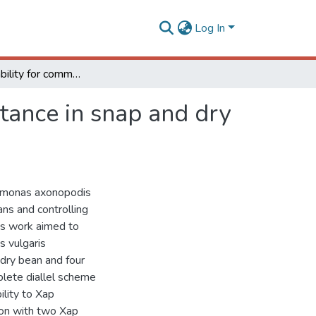
Log In
Combining ability for common bacterial blight resistance in snap and dry bean (Phaseolus vulgaris L.)
stance in snap and dry
homonas axonopodis
ans and controlling
This work aimed to
s vulgaris
dry bean and four
lete diallel scheme
ility to Xap
ion with two Xap