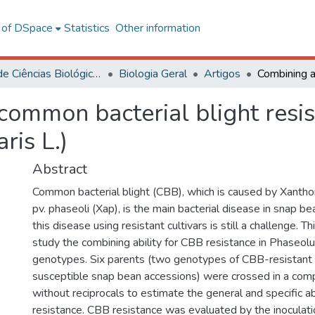
l of DSpace
Statistics
Other information
Centro de Ciências Biológicas e da Saúde
Biologia Geral
Artigos
 common bacterial blight resi
ris L.)
Abstract
Common bacterial blight (CBB), which is caused by Xant
pv. phaseoli (Xap), is the main bacterial disease in snap be
this disease using resistant cultivars is still a challenge. 
study the combining ability for CBB resistance in Phaseolu
genotypes. Six parents (two genotypes of CBB-resistant 
susceptible snap bean accessions) were crossed in a comp
without reciprocals to estimate the general and specific ab
resistance. CBB resistance was evaluated by the inoculat