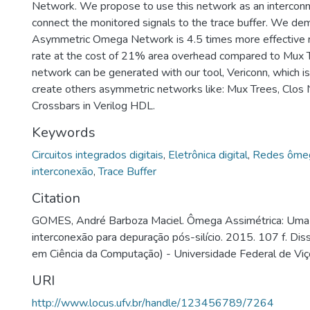
Network. We propose to use this network as an interconne
connect the monitored signals to the trace buffer. We de
Asymmetric Omega Network is 4.5 times more effective r
rate at the cost of 21% area overhead compared to Mux 
network can be generated with our tool, Vericonn, which is
create others asymmetric networks like: Mux Trees, Clos
Crossbars in Verilog HDL.
Keywords
Circuitos integrados digitais
,
Eletrônica digital
,
Redes ôme
interconexão
,
Trace Buffer
Citation
GOMES, André Barboza Maciel. Ômega Assimétrica: Uma
interconexão para depuração pós-silício. 2015. 107 f. Di
em Ciência da Computação) - Universidade Federal de Viç
URI
http://www.locus.ufv.br/handle/123456789/7264