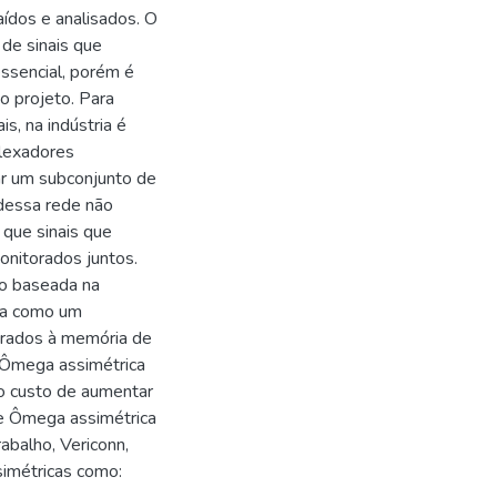
ídos e analisados. O
de sinais que
essencial, porém é
o projeto. Para
s, na indústria é
plexadores
ar um subconjunto de
 dessa rede não
 que sinais que
nitorados juntos.
ão baseada na
ada como um
torados à memória de
 Ômega assimétrica
ao custo de aumentar
e Ômega assimétrica
abalho, Vericonn,
simétricas como: