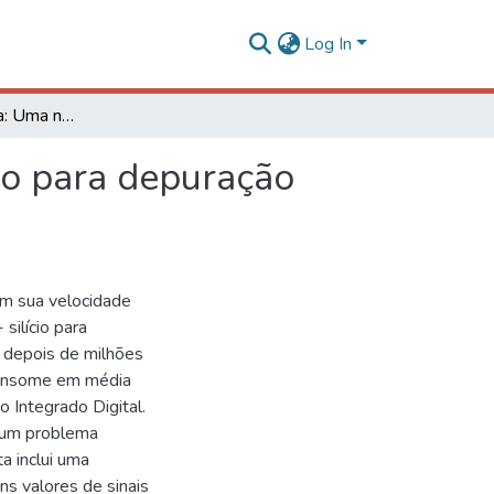
Log In
Ômega Assimétrica: Uma nova rede de interconexão para depuração pós-silício
ão para depuração
em sua velocidade
silício para
e depois de milhões
 consome em média
 Integrado Digital.
é um problema
ta inclui uma
ns valores de sinais