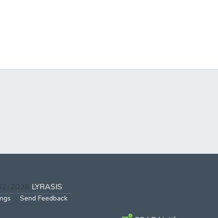
002-2026
LYRASIS
ings
Send Feedback