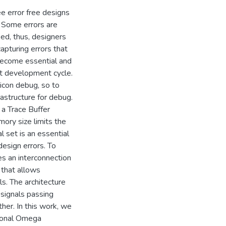
ee error free designs
n. Some errors are
eed, thus, designers
apturing errors that
 become essential and
it development cycle.
licon debug, so to
rastructure for debug.
 a Trace Buffer
ory size limits the
l set is an essential
design errors. To
es an interconnection
that allows
ls. The architecture
 signals passing
her. In this work, we
tional Omega