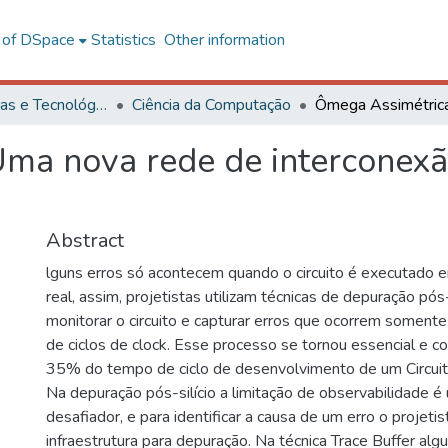
l of DSpace
Statistics
Other information
Ciências Exatas e Tecnológicas
Ciência da Computação
ma nova rede de interconex
Abstract
lguns erros só acontecem quando o circuito é executado 
real, assim, projetistas utilizam técnicas de depuração pós- 
monitorar o circuito e capturar erros que ocorrem soment
de ciclos de clock. Esse processo se tornou essencial e
35% do tempo de ciclo de desenvolvimento de um Circuito
Na depuração pós-silício a limitação de observabilidade 
desafiador, e para identificar a causa de um erro o projetis
infraestrutura para depuração. Na técnica Trace Buffer algu