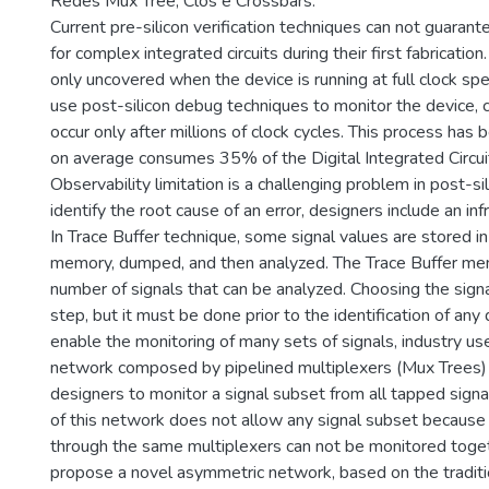
Redes Mux Tree, Clos e Crossbars.
Current pre-silicon verification techniques can not guarant
for complex integrated circuits during their first fabricatio
only uncovered when the device is running at full clock sp
use post-silicon debug techniques to monitor the device, c
occur only after millions of clock cycles. This process has
on average consumes 35% of the Digital Integrated Circu
Observability limitation is a challenging problem in post-si
identify the root cause of an error, designers include an inf
In Trace Buffer technique, some signal values are stored in
memory, dumped, and then analyzed. The Trace Buffer mem
number of signals that can be analyzed. Choosing the signa
step, but it must be done prior to the identification of any 
enable the monitoring of many sets of signals, industry us
network composed by pipelined multiplexers (Mux Trees) 
designers to monitor a signal subset from all tapped signa
of this network does not allow any signal subset because
through the same multiplexers can not be monitored toget
propose a novel asymmetric network, based on the tradi