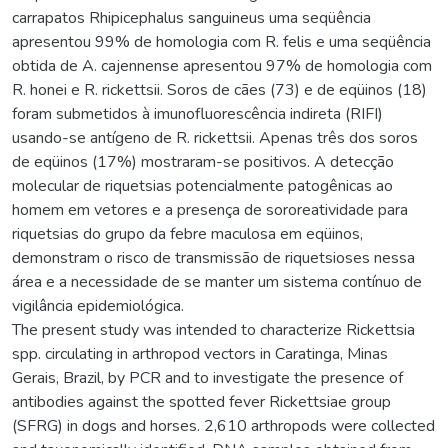
carrapatos Rhipicephalus sanguineus uma seqüência
apresentou 99% de homologia com R. felis e uma seqüência
obtida de A. cajennense apresentou 97% de homologia com
R. honei e R. rickettsii. Soros de cães (73) e de eqüinos (18)
foram submetidos à imunofluorescência indireta (RIFI)
usando-se antígeno de R. rickettsii. Apenas três dos soros
de eqüinos (17%) mostraram-se positivos. A detecção
molecular de riquetsias potencialmente patogênicas ao
homem em vetores e a presença de sororeatividade para
riquetsias do grupo da febre maculosa em eqüinos,
demonstram o risco de transmissão de riquetsioses nessa
área e a necessidade de se manter um sistema contínuo de
vigilância epidemiológica.
The present study was intended to characterize Rickettsia
spp. circulating in arthropod vectors in Caratinga, Minas
Gerais, Brazil, by PCR and to investigate the presence of
antibodies against the spotted fever Rickettsiae group
(SFRG) in dogs and horses. 2,610 arthropods were collected