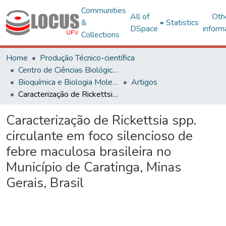
Communities
All of
Oth
&
Statistics
DSpace
inform
Collections
Home
Produção Técnico-científica
Centro de Ciências Biológicas e da Saúde
Bioquímica e Biologia Molecular
Artigos
Caracterização de Rickettsia spp. circulante em foco silencioso de febre maculosa brasileira no Município de Caratinga, Minas Gerais, Brasil
Caracterização de Rickettsia spp.
circulante em foco silencioso de
febre maculosa brasileira no
Município de Caratinga, Minas
Gerais, Brasil