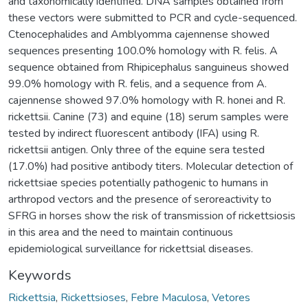
and taxonomically identified. DNA samples obtained from
these vectors were submitted to PCR and cycle-sequenced.
Ctenocephalides and Amblyomma cajennense showed
sequences presenting 100.0% homology with R. felis. A
sequence obtained from Rhipicephalus sanguineus showed
99.0% homology with R. felis, and a sequence from A.
cajennense showed 97.0% homology with R. honei and R.
rickettsii. Canine (73) and equine (18) serum samples were
tested by indirect fluorescent antibody (IFA) using R.
rickettsii antigen. Only three of the equine sera tested
(17.0%) had positive antibody titers. Molecular detection of
rickettsiae species potentially pathogenic to humans in
arthropod vectors and the presence of seroreactivity to
SFRG in horses show the risk of transmission of rickettsiosis
in this area and the need to maintain continuous
epidemiological surveillance for rickettsial diseases.
Keywords
Rickettsia
,
Rickettsioses
,
Febre Maculosa
,
Vetores