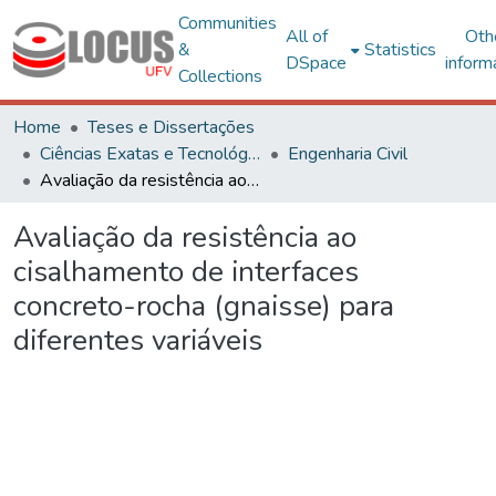
Communities
All of
Oth
&
Statistics
DSpace
inform
Collections
Home
Teses e Dissertações
Ciências Exatas e Tecnológicas
Engenharia Civil
Avaliação da resistência ao cisalhamento de interfaces concreto-rocha (gnaisse) para diferentes variáveis
Avaliação da resistência ao
cisalhamento de interfaces
concreto-rocha (gnaisse) para
diferentes variáveis