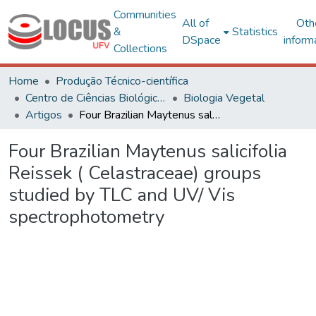
Communities
All of
Oth
&
Statistics
DSpace
inform
Collections
Home
Produção Técnico-científica
Centro de Ciências Biológicas e da Saúde
Biologia Vegetal
Artigos
Four Brazilian Maytenus salicifolia Reissek ( Celastraceae) groups studied by TLC and UV/ Vis spectrophotometry
Four Brazilian Maytenus salicifolia
Reissek ( Celastraceae) groups
studied by TLC and UV/ Vis
spectrophotometry