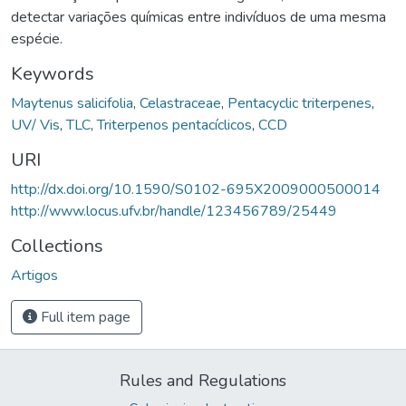
detectar variações químicas entre indivíduos de uma mesma
espécie.
Keywords
Maytenus salicifolia
,
Celastraceae
,
Pentacyclic triterpenes
,
UV/ Vis
,
TLC
,
Triterpenos pentacíclicos
,
CCD
URI
http://dx.doi.org/10.1590/S0102-695X2009000500014
http://www.locus.ufv.br/handle/123456789/25449
Collections
Artigos
Full item page
Rules and Regulations